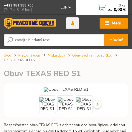
0
ks
+421 951 355 760
EUR
za
0,00 €
(Po-Pia, 8-16 hod.)
Menu
Hľadať
Úvod
Pracovná obuv
Nízka obuv
Obuv s ochrannou špičkou
Obuv TEXAS RED S1
Obuv TEXAS RED S1
Bezpečnostná obuv TEXAS RED s ochrannou oceľovou špicou odolnou
proti nárazom s energiou 200 J a tlakom 15 kN. Zvršok obuvi je vyrobený