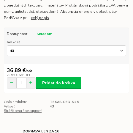
z priedušných textilných materiálov. Protišmyková podrážka z EVA peny a
gumy, antistatická, olejuvzdorná. Absorpcia energie v oblasti päty.
Podšívka z pri...
celý popis
Dostupnosť
Skladom
Veľkosť
36,89 €
/
pár
29,99 €
bez DPH
Pridať do košíka
Číslo produktu:
TEXAS-RED-S1 5
Veľkosť:
43
Strážiť cenu / dostupnosť
DOPRAVA LEN ZA 1€