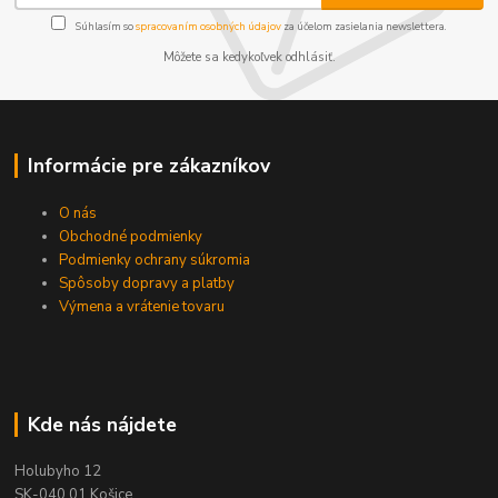
Súhlasím so
spracovaním osobných údajov
za účelom zasielania newslettera.
Môžete sa kedykoľvek odhlásiť.
Informácie pre zákazníkov
O nás
Obchodné podmienky
Podmienky ochrany súkromia
Spôsoby dopravy a platby
Výmena a vrátenie tovaru
Kde nás nájdete
Holubyho 12
SK-040 01 Košice