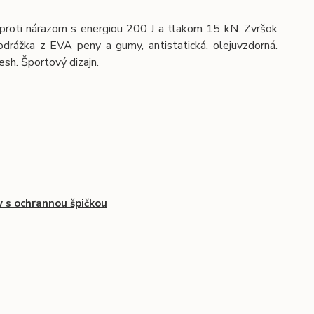
oti nárazom s energiou 200 J a tlakom 15 kN. Zvršok
odrážka z EVA peny a gumy, antistatická, olejuvzdorná.
esh. Športový dizajn.
 s ochrannou špičkou