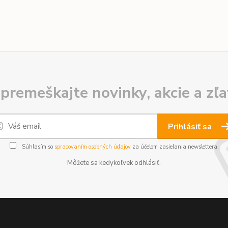
premeškajte novinky, akcie a zľa
Prihlásiť sa
Súhlasím so
spracovaním osobných údajov
za účelom zasielania newslettera.
Môžete sa kedykoľvek odhlásiť.