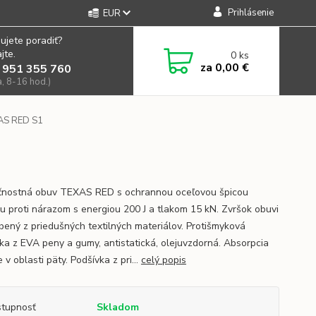
Prihlásenie
EUR
ujete poradiť?
jte.
0
ks
za
0,00 €
 951 355 760
a, 8-16 hod.)
AS RED S1
nostná obuv TEXAS RED s ochrannou oceľovou špicou
u proti nárazom s energiou 200 J a tlakom 15 kN. Zvršok obuvi
obený z priedušných textilných materiálov. Protišmyková
ka z EVA peny a gumy, antistatická, olejuvzdorná. Absorpcia
 v oblasti päty. Podšívka z pri...
celý popis
tupnosť
Skladom