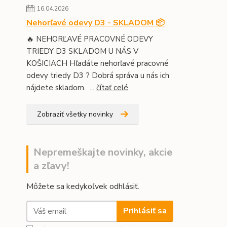
16.04.2026
Nehorľavé odevy D3 - SKLADOM 📦
🔥 NEHORĽAVÉ PRACOVNÉ ODEVY
TRIEDY D3 SKLADOM U NÁS V
KOŠICIACH Hľadáte nehorľavé pracovné
odevy triedy D3 ? Dobrá správa u nás ich
nájdete skladom. ...
čítať celé
Zobraziť všetky novinky
Nepremeškajte novinky, akcie
a zľavy!
Môžete sa kedykoľvek odhlásiť.
Prihlásiť sa