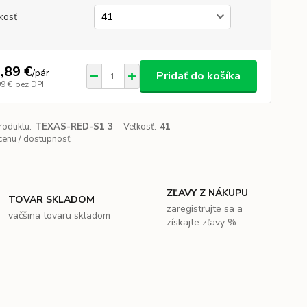
kosť
,89 €
/
pár
Pridať do košíka
99 €
bez DPH
roduktu:
TEXAS-RED-S1 3
Veľkosť:
41
 cenu / dostupnosť
ZĽAVY Z NÁKUPU
TOVAR SKLADOM
zaregistrujte sa a
väčšina tovaru skladom
získajte zľavy %