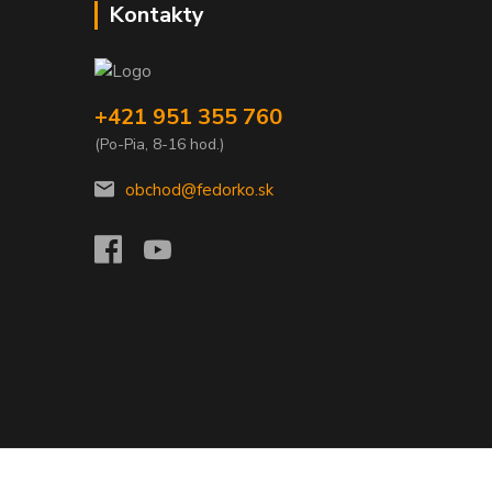
Kontakty
+421 951 355 760
(Po-Pia, 8-16 hod.)
obchod@fedorko.sk