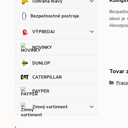
Komple
Ochrana hlavy
Bezpečno
Bezpečnostné postroje
obuvi je
Absorpcia
VÝPREDAJ
NOVINKY
DUNLOP
Tovar 
CATERPILLAR
Praco
PAYPER
Zimný sortiment