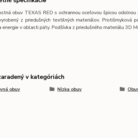
tné špecifikácie
stná obuv TEXAS RED s ochrannou oceľovou špicou odolnou pr
 vyrobený z priedušných textilných materiálov. Protišmyková p
 energie v oblasti päty. Podšívka z priedušného materiálu 3D M
zaradený v kategóriách
vná obuv
Nízka obuv
Obuv