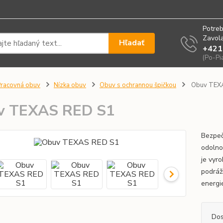
Potreb
Zavola
Hľadať
+421
(Po-Pi
racovná obuv
Nízka obuv
Obuv s ochrannou špičkou
Obuv TEX
v TEXAS RED S1
Bezpeč
odolno
je vyr
podráž
energie
Dos