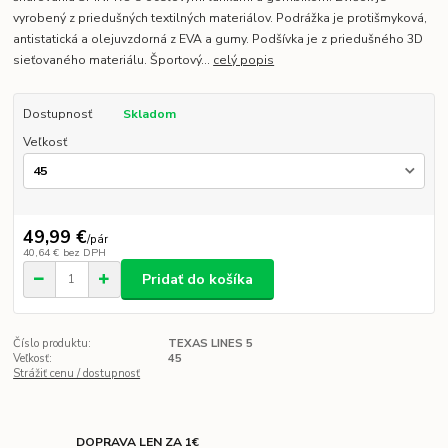
vyrobený z priedušných textilných materiálov. Podrážka je protišmyková,
antistatická a olejuvzdorná z EVA a gumy. Podšívka je z priedušného 3D
sieťovaného materiálu. Športový...
celý popis
Dostupnosť
Skladom
Veľkosť
49,99 €
/
pár
40,64 €
bez DPH
Pridať do košíka
Číslo produktu:
TEXAS LINES 5
Veľkosť:
45
Strážiť cenu / dostupnosť
DOPRAVA LEN ZA 1€