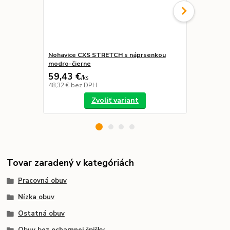
Nohavice CXS STRETCH s náprsenkou
Ochranná ši
modro-čierne
59,43 €
11,99 €
/
ks
48,32 €
bez DPH
9,75 €
bez D
Zvoliť variant
Tovar zaradený v kategóriách
Pracovná obuv
Nízka obuv
Ostatná obuv
Obuv bez ocharnnej špičky