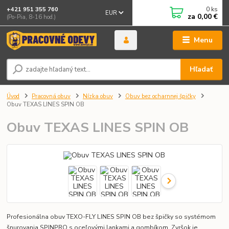
0
ks
+421 951 355 760
EUR
za
0,00 €
(Po-Pia, 8-16 hod.)
Menu
Hľadať
Úvod
Pracovná obuv
Nízka obuv
Obuv bez ocharnnej špičky
Obuv TEXAS LINES SPIN OB
Obuv TEXAS LINES SPIN OB
Profesionálna obuv TEXO-FLY LINES SPIN OB bez špičky so systémom
šnurovania SPINPRO s oceľovými lankami a gombíkom. Zvršok je