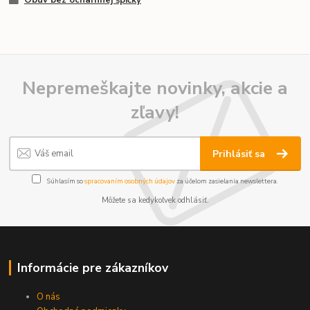
Nepremeškajte novinky, akcie a
zľavy!
Prihlásiť sa
Súhlasím so
spracovaním osobných údajov
za účelom zasielania newslettera.
Môžete sa kedykoľvek odhlásiť.
Informácie pre zákazníkov
O nás