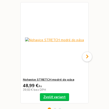
Novinka
Nohavice STRETCH modré do pása
Prilba SAL 
48,99 €
29,99 €
/
ks
39,83 €
bez DPH
24,38 €
bez 
Zvoliť variant