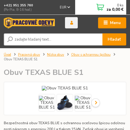
0
ks
+421 951 355 760
EUR
za
0,00 €
(Po-Pia, 8-16 hod.)
Menu
Hľadať
Úvod
Pracovná obuv
Nízka obuv
Obuv s ochrannou špičkou
Obuv TEXAS BLUE S1
Obuv TEXAS BLUE S1
Bezpečnostná obuv TEXAS BLUE s ochrannou oceľovou špicou odolnou
proti nárazom s energiou 200 J a tlakom 15 kN. Zvršok obuvi je vyrobený