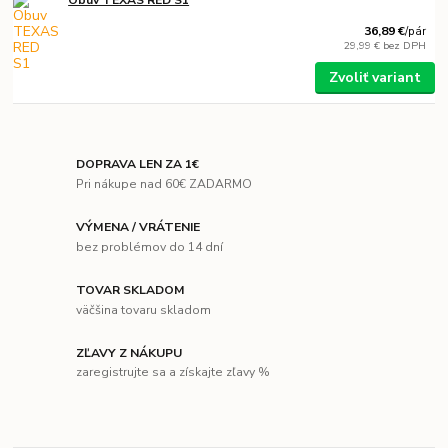
Obuv TEXAS RED S1
36,89 €
/
pár
29,99 €
bez DPH
Zvoliť variant
DOPRAVA LEN ZA 1€
Pri nákupe nad 60€ ZADARMO
VÝMENA / VRÁTENIE
bez problémov do 14 dní
TOVAR SKLADOM
väčšina tovaru skladom
ZĽAVY Z NÁKUPU
zaregistrujte sa a získajte zľavy %