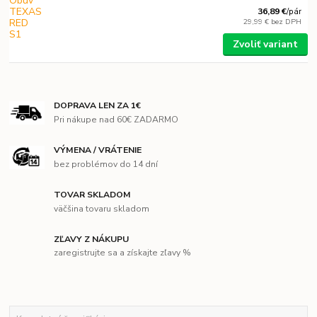
36,89 €
/
pár
29,99 €
bez DPH
Zvoliť variant
DOPRAVA LEN ZA 1€
Pri nákupe nad 60€ ZADARMO
VÝMENA / VRÁTENIE
bez problémov do 14 dní
TOVAR SKLADOM
väčšina tovaru skladom
ZĽAVY Z NÁKUPU
zaregistrujte sa a získajte zľavy %