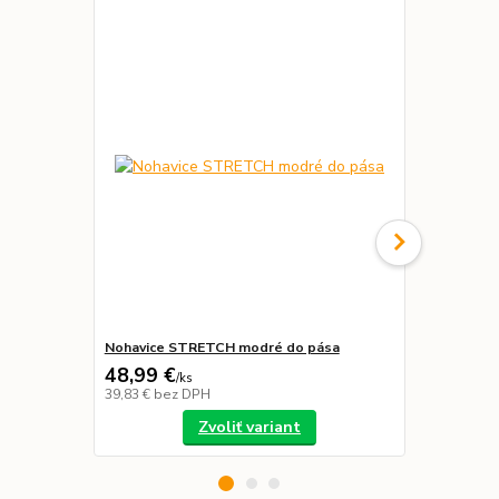
Novinka
Nohavice STRETCH modré do pása
Prilba SAL 
48,99 €
29,99 €
/
ks
39,83 €
bez DPH
24,38 €
bez 
Zvoliť variant