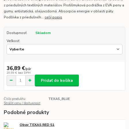
z priedušných textilných materiálov. Protišmyková podrážka z EVA peny a
gumy, antistatická, olejuvzdorná. Absorpcia energie v oblasti päty.
Podšívka z priedušnéh...
celý popis
Dostupnosť
Skladom
Veľkosť
36,89 €
/
pár
29,99 €
bez DPH
Pridať do košíka
Číslo produktu:
TEXAS_BLUE
Strážiť cenu / dostupnosť
Podobné produkty
Obuv TEXAS RED S1