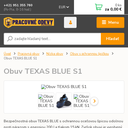
0
ks
+421 951 355 760
EUR
za
0,00 €
(Po-Pia, 8-16 hod.)
Menu
Hľadať
Úvod
Pracovná obuv
Nízka obuv
Obuv s ochrannou špičkou
Obuv TEXAS BLUE S1
Obuv TEXAS BLUE S1
Bezpečnostná obuv TEXAS BLUE s ochrannou oceľovou špicou odolnou
proti nárazom s energiou 200 J a tlakom 15 kN. Zvršok obuvi je vyrobený