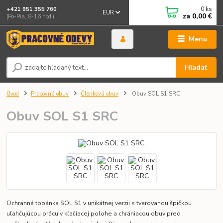
0
ks
+421 951 355 760
EUR
za
0,00 €
(Po-Pia, 8-16 hod.)
Menu
Hľadať
Úvod
Pracovná obuv
Členková obuv
Obuv SOL S1 SRC
Obuv SOL S1 SRC
Ochranná topánka SOL S1 v unikátnej verzii s tvarovanou špičkou
uľahčujúcou prácu v kľačiacej polohe a chrániacou obuv pred