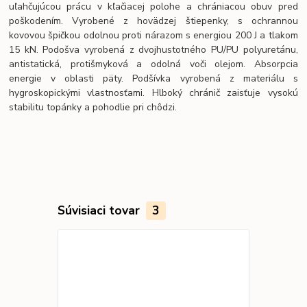
uľahčujúcou prácu v kľačiacej polohe a chrániacou obuv pred
poškodením. Vyrobené z hovädzej štiepenky, s ochrannou
kovovou špičkou odolnou proti nárazom s energiou 200 J a tlakom
15 kN. Podošva vyrobená z dvojhustotného PU/PU polyuretánu,
antistatická, protišmyková a odolná voči olejom. Absorpcia
energie v oblasti päty. Podšívka vyrobená z materiálu s
hygroskopickými vlastnosťami. Hlboký chránič zaisťuje vysokú
stabilitu topánky a pohodlie pri chôdzi.
Súvisiaci tovar
3