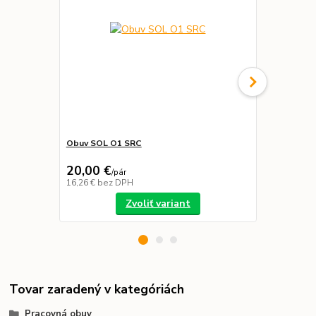
Obuv SOL O1 SRC
Obuv ALFA N
39,99 €
20,00 €
36,89 €
/
pár
/
p
16,26 €
bez DPH
29,99 €
bez 
Zvoliť variant
Tovar zaradený v kategóriách
Pracovná obuv