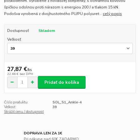
poškodením. Vyrobené z hovädzej štiepenky, s ochrannou kovovou
špičkou odolnou proti nárazom s energiou 200 J a tlakom 15 kN.
Podošva vyrobená z dvojhustotného PU/PU polyuret...
celý popis
Dostupnosť
Skladom
Veľkosť
27,87 €
/
ks
22,66 €
bez DPH
Pridať do košíka
Číslo produktu:
SOL_S1_Ankle-4
Veľkosť:
39
Strážiť cenu / dostupnosť
DOPRAVA LEN ZA 1€
Pri nákupe nad 60€ ZADARMO