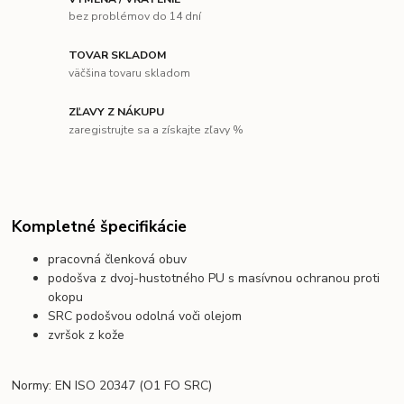
bez problémov do 14 dní
TOVAR SKLADOM
väčšina tovaru skladom
ZĽAVY Z NÁKUPU
zaregistrujte sa a získajte zľavy %
Kompletné špecifikácie
pracovná členková obuv
podošva z dvoj-hustotného PU s masívnou ochranou proti
okopu
SRC podošvou odolná voči olejom
zvršok z kože
Normy: EN ISO 20347
(O1 FO SRC)