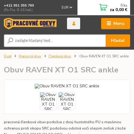
0
ks
+421 951 355 760
EUR
za
0,00 €
(Po-Pia, 8-16 hod.)
Menu
Hľadať
Úvod
Pracovná obuv
Členková obuv
Obuv RAVEN XT O1 SRC ankle
Obuv RAVEN XT O1 SRC ankle
pracovná členková obuv podošva z dvoj-hustotného PU s masívnou
ochranou proti okopu SRC podošvou odolná voči olejom zvršok z kože