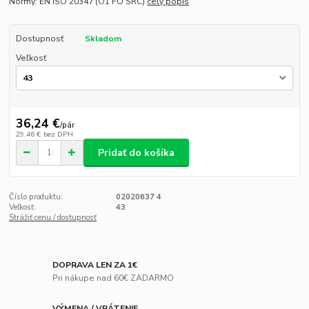
Normy: EN ISO 20347 (O1 FO SRC)
celý popis
Dostupnosť
Skladom
Veľkosť
36,24 €
/
pár
29,46 €
bez DPH
Pridať do košíka
Číslo produktu:
02020637 4
Veľkosť:
43
Strážiť cenu / dostupnosť
DOPRAVA LEN ZA 1€
Pri nákupe nad 60€ ZADARMO
VÝMENA / VRÁTENIE