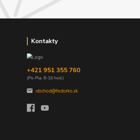
Kontakty
+421 951 355 760
(Po-Pia, 8-16 hod.)
obchod@fedorko.sk