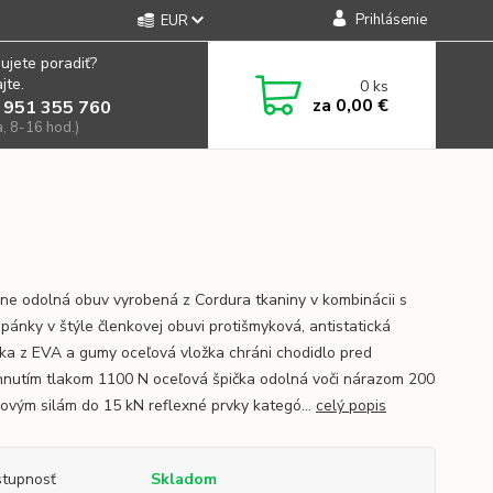
Prihlásenie
EUR
ujete poradiť?
jte.
0
ks
za
0,00 €
 951 355 760
a, 8-16 hod.)
ne odolná obuv vyrobená z Cordura tkaniny v kombinácii s
pánky v štýle členkovej obuvi protišmyková, antistatická
ka z EVA a gumy oceľová vložka chráni chodidlo pred
hnutím tlakom 1100 N oceľová špička odolná voči nárazom 200
akovým silám do 15 kN reflexné prvky kategó...
celý popis
tupnosť
Skladom