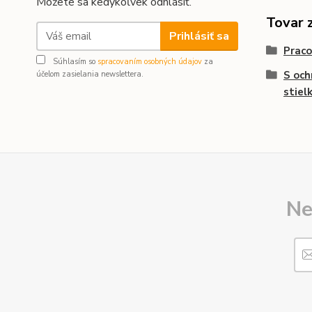
Môžete sa kedykoľvek odhlásiť.
Tovar 
Prihlásiť sa
Praco
Súhlasím so
spracovaním osobných údajov
za
S och
účelom zasielania newslettera.
stiel
Ne