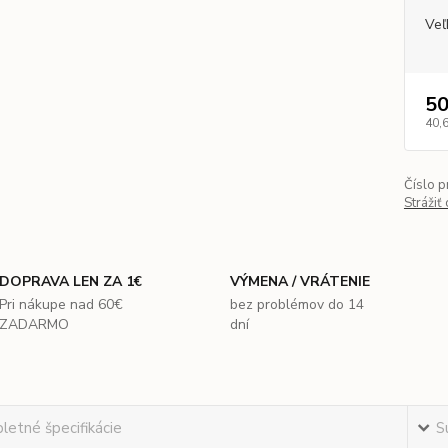
Veľ
50
40,
Číslo p
Strážiť
DOPRAVA LEN ZA 1€
VÝMENA / VRÁTENIE
Pri nákupe nad 60€
bez problémov do 14
ZADARMO
dní
etné špecifikácie
S