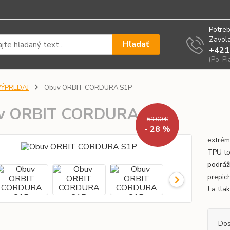
Potreb
Zavola
Hľadať
+421
(Po-Pi
VÝPREDAJ
Obuv ORBIT CORDURA S1P
v ORBIT CORDURA S1P
69,00 €
- 28 %
extrém
TPU to
podráž
prepic
J a tl
Dos