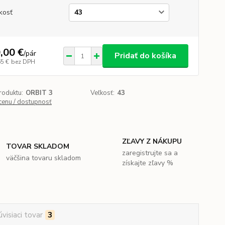
kosť
,00 €
/
pár
Pridať do košíka
65 €
bez DPH
roduktu:
ORBIT 3
Veľkosť:
43
 cenu / dostupnosť
ZĽAVY Z NÁKUPU
TOVAR SKLADOM
zaregistrujte sa a
väčšina tovaru skladom
získajte zľavy %
úvisiaci tovar
3