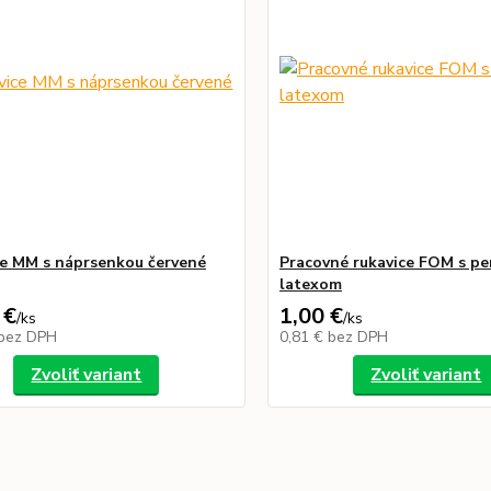
e MM s náprsenkou červené
Pracovné rukavice FOM s p
latexom
 €
1,00 €
/
ks
/
ks
bez DPH
0,81 €
bez DPH
Zvoliť variant
Zvoliť variant