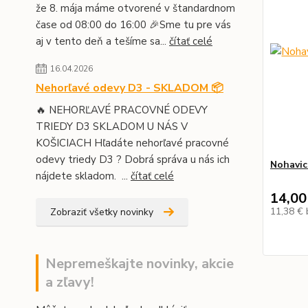
že 8. mája máme otvorené v štandardnom
čase od 08:00 do 16:00 🎉Sme tu pre vás
aj v tento deň a tešíme sa...
čítať celé
16.04.2026
Nehorľavé odevy D3 - SKLADOM 📦
🔥 NEHORĽAVÉ PRACOVNÉ ODEVY
TRIEDY D3 SKLADOM U NÁS V
KOŠICIACH Hľadáte nehorľavé pracovné
odevy triedy D3 ? Dobrá správa u nás ich
Nohavic
nájdete skladom. ...
čítať celé
14,00
11,38 €
Zobraziť všetky novinky
Nepremeškajte novinky, akcie
a zľavy!