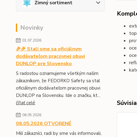
Zimný sortiment
Komple
ext
Novinky
top
pro
01.07.2026
oce
🎉🎉 Stali sme sa oficiálnym
oce
dodávateľom pracovnej obuvi
ref
DUNLOP pre Slovensko
kat
S radosťou oznamujeme všetkým našim
zákazníkom, že FEDORKO Safety sa stal
oficiálnym dodávateľom pracovnej obuvi
DUNLOP na Slovensku. Ide o značku, kt...
Súvisia
čítať celé
06.05.2026
08.05.2026 OTVORENÉ
Milí zákazníci, radi by sme vás informovali,