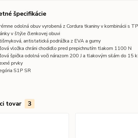
tné špecifikácie
rémne odolná obuv vyrobená z Cordura tkaniny v kombinácii s T
ánky v štýle členkovej obuvi
tišmyková, antistatická podrážka z EVA a gumy
ľová vložka chráni chodidlo pred prepichnutím tlakom 1100 N
ľová špička odolná voči nárazom 200 J a tlakovým silám do 15 
lexné prvky
egória S1P SR
ci tovar
3