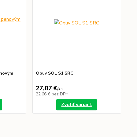
enovým
Obuv SOL S1 SRC
27,87 €
/
ks
22,66 €
bez DPH
Zvoliť variant