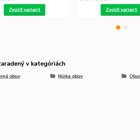
Zvoliť variant
Zvoliť variant
zaradený v kategóriách
vná obuv
Nízka obuv
Obuv