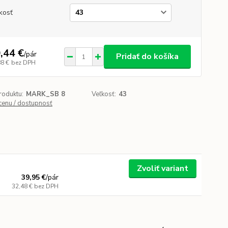
kosť
,44 €
/
pár
Pridať do košíka
88 €
bez DPH
roduktu:
MARK_SB 8
Veľkosť:
43
 cenu / dostupnosť
Zvoliť variant
39,95 €
/
pár
32,48 €
bez DPH