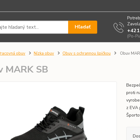
Potreb
Zavola
Hľadať
+421
(Po-Pi
racovná obuv
Nízka obuv
Obuv s ochrannou špičkou
Obuv MAR
v MARK SB
Bezpeč
proti 
vyrobe
z EVA 
Športo
Dos