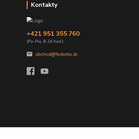
Kontakty
+421 951 355 760
(Po-Pia, 8-16 hod.)
obchod@fedorko.sk