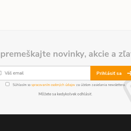
premeškajte novinky, akcie a zľa
Prihlásiť sa
Súhlasím so
spracovaním osobných údajov
za účelom zasielania newslettera.
Môžete sa kedykoľvek odhlásiť.