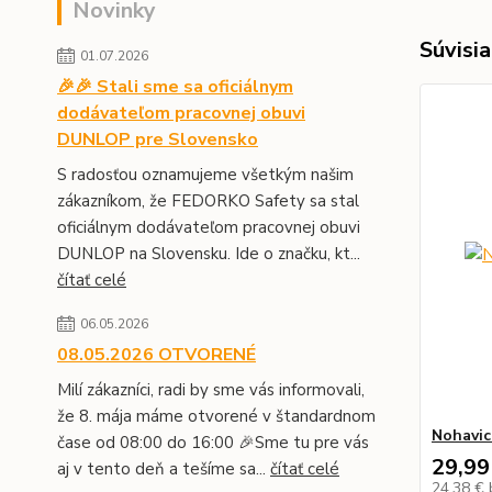
Novinky
Súvisia
01.07.2026
🎉🎉 Stali sme sa oficiálnym
dodávateľom pracovnej obuvi
DUNLOP pre Slovensko
S radosťou oznamujeme všetkým našim
zákazníkom, že FEDORKO Safety sa stal
oficiálnym dodávateľom pracovnej obuvi
DUNLOP na Slovensku. Ide o značku, kt...
čítať celé
06.05.2026
08.05.2026 OTVORENÉ
Milí zákazníci, radi by sme vás informovali,
že 8. mája máme otvorené v štandardnom
Nohavic
čase od 08:00 do 16:00 🎉Sme tu pre vás
29,99
aj v tento deň a tešíme sa...
čítať celé
24,38 €