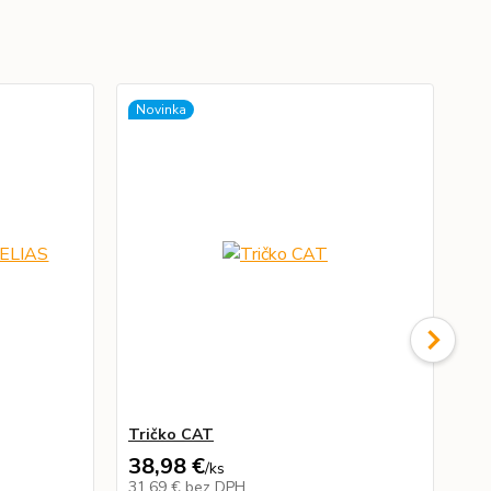
Novinka
Tričko CAT
Ok
38,98 €
12
/
ks
31,69 €
bez DPH
10