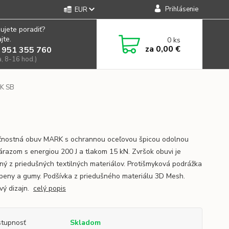
Prihlásenie
EUR
ujete poradiť?
jte.
0
ks
za
0,00 €
 951 355 760
a, 8-16 hod.)
K SB
nostná obuv MARK s ochrannou oceľovou špicou odolnou
nárazom s energiou 200 J a tlakom 15 kN. Zvršok obuvi je
ný z priedušných textilných materiálov. Protišmyková podrážka
peny a gumy. Podšívka z priedušného materiálu 3D Mesh.
vý dizajn.
celý popis
tupnosť
Skladom