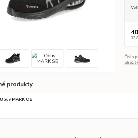
Veľ
40
32,
Číslo p
Strážiť
é produkty
Obuv MARK OB