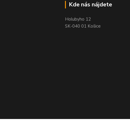
Kde nás nájdete
Holubyho 12
SK-040 01 Košice