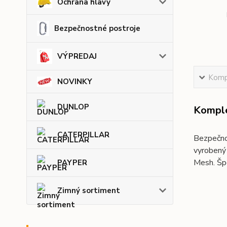
Ochrana hlavy
Bezpečnostné postroje
VÝPREDAJ
Kompl
NOVINKY
DUNLOP
Komple
CATERPILLAR
Bezpečno
vyrobený
Mesh. Špo
PAYPER
Zimný sortiment