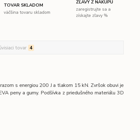
ZĽAVY Z NÁKUPU
TOVAR SKLADOM
zaregistrujte sa a
väčšina tovaru skladom
získajte zľavy %
úvisiaci tovar
4
azom s energiou 200 J a tlakom 15 kN. Zvršok obuvi je
z EVA peny a gumy. Podšívka z priedušného materiálu 3D