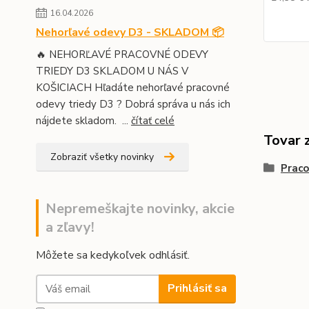
16.04.2026
Nehorľavé odevy D3 - SKLADOM 📦
🔥 NEHORĽAVÉ PRACOVNÉ ODEVY
TRIEDY D3 SKLADOM U NÁS V
KOŠICIACH Hľadáte nehorľavé pracovné
odevy triedy D3 ? Dobrá správa u nás ich
nájdete skladom. ...
čítať celé
Tovar 
Zobraziť všetky novinky
Praco
Nepremeškajte novinky, akcie
a zľavy!
Môžete sa kedykoľvek odhlásiť.
Prihlásiť sa