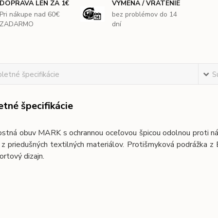
DOPRAVA LEN ZA 1€
VÝMENA / VRÁTENIE
Pri nákupe nad 60€
bez problémov do 14
ZADARMO
dní
etné špecifikácie
S
tné špecifikácie
stná obuv MARK s ochrannou oceľovou špicou odolnou proti nár
 z priedušných textilných materiálov. Protišmyková podrážka 
rtový dizajn.