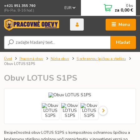
0
ks
+421 951 355 760
EUR
za
0,00 €
(Po-Pia, 8-16 hod.)
Menu
Hľadať
Úvod
Pracovná obuv
Nízka obuv
S ochrannou špičkou a stielkou
Obuv LOTUS S1PS
Obuv LOTUS S1PS
Bezpečnostná obuv LOTUS S1PS s kompozitnou ochrannou špičkou a
kevlarovou stielkou odolnou voči prepichnutiu, v inovatívnej verzii so