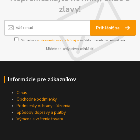
zľavy!
Prihlásiť sa
Súhlasím so
spracovaním osobných údajov
za účelom zasielania newslettera.
Môžete sa kedykoľvek odhlásiť.
Informácie pre zákazníkov
O nás
Obchodné podmienky
Podmienky ochrany súkromia
Spôsoby dopravy a platby
Výmena a vrátenie tovaru