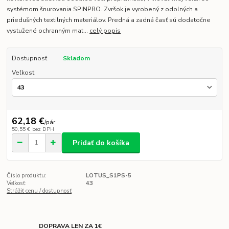
systémom šnurovania SPINPRO. Zvršok je vyrobený z odolných a
priedušných textilných materiálov. Predná a zadná časť sú dodatočne
vystužené ochranným mat...
celý popis
Dostupnosť
Skladom
Veľkosť
62,18 €
/
pár
50,55 €
bez DPH
Pridať do košíka
Číslo produktu:
LOTUS_S1PS-5
Veľkosť:
43
Strážiť cenu / dostupnosť
DOPRAVA LEN ZA 1€