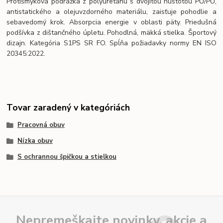
Protišmyková podrážka z polyuretánu s dvojitou hustotou PU/PU,
antistatického a olejuvzdorného materiálu, zaisťuje pohodlie a
sebavedomý krok. Absorpcia energie v oblasti päty. Priedušná
podšívka z dištančného úpletu. Pohodlná, mäkká stielka. Športový
dizajn. Kategória S1PS SR FO. Spĺňa požiadavky normy EN ISO
20345:2022.
Tovar zaradený v kategóriách
Pracovná obuv
Nízka obuv
S ochrannou špičkou a stielkou
Nepremeškajte novinky, akcie a