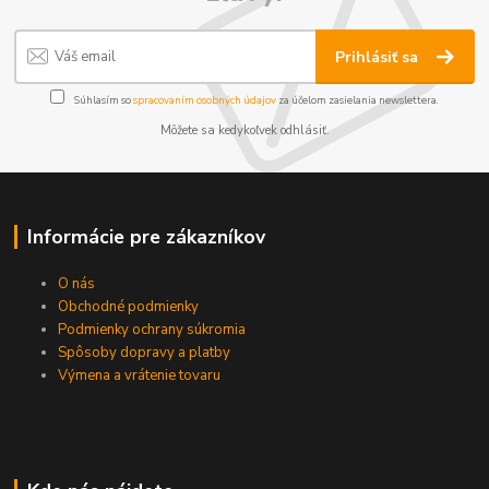
Prihlásiť sa
Súhlasím so
spracovaním osobných údajov
za účelom zasielania newslettera.
Môžete sa kedykoľvek odhlásiť.
Informácie pre zákazníkov
O nás
Obchodné podmienky
Podmienky ochrany súkromia
Spôsoby dopravy a platby
Výmena a vrátenie tovaru