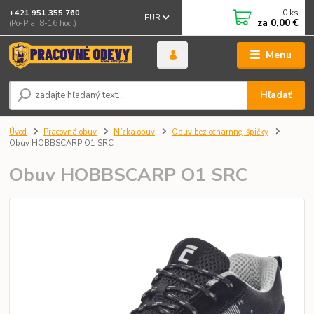
0
ks
+421 951 355 760
EUR
za
0,00 €
(Po-Pia, 8-16 hod.)
Menu
Hľadať
Úvod
Pracovná obuv
Nízka obuv
Obuv bez ocharnnej špičky
Obuv HOBBSCARP O1 SRC
Obuv HOBBSCARP O1 SRC