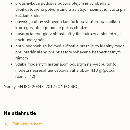
protišmyková podošva odolná olejom je vyrobená z
dvojhustotného polyuretánu a zaisťuje maximálnu istotu pri
každom kroku
navyše je obuv vybavená komfortnou vnútornou stielkou,
ktorá garantuje pohodlie počas chôdze
absorpcia energie v oblasti päty tlmí nárazy a obmedzuje
pocit únavy nôh
obuv neobsahuje kovové súčasti a preto je to ideálny model
pre interiér alebo pre priestory vybavené bezpečnostným
rámom
vďaka moderným materiálom použitým na výrobu tohto
modelu nepresahuje celková váha obuvi 410 g (polpár
rozmer 42)
Normy: EN ISO 20347
:2012
(O1 FO SRC)
Na stiahnutie
Tabuľka veľkosti