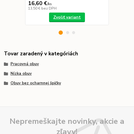
16,60 €
21,39 €
/
ks
/
k
13,50 €
bez DPH
17,39 €
bez 
Zvoliť variant
Tovar zaradený v kategóriách
Pracovná obuv
Nízka obuv
Obuv bez ocharnnej špičky
Nepremeškajte novinky, akcie a
zľavy!