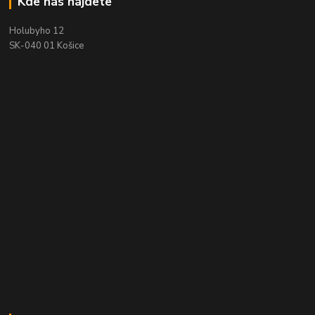
Kde nás nájdete
Holubyho 12
SK-040 01 Košice