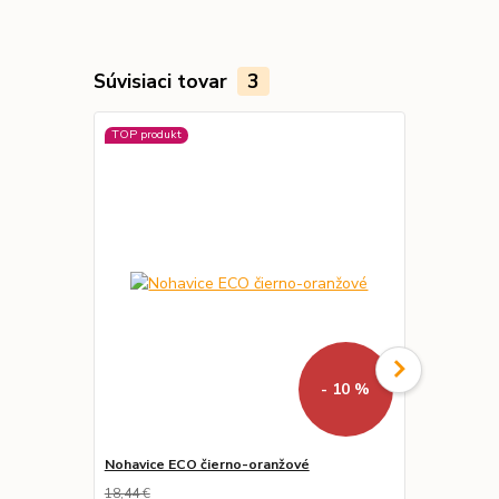
Súvisiaci tovar
3
TOP produkt
- 10 %
Nohavice ECO čierno-oranžové
Nohavice LU
náprsenkou
18,44 €