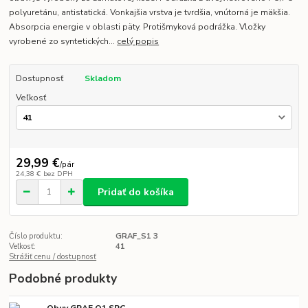
polyuretánu, antistatická. Vonkajšia vrstva je tvrdšia, vnútorná je mäkšia.
Absorpcia energie v oblasti päty. Protišmyková podrážka. Vložky
vyrobené zo syntetických...
celý popis
Dostupnosť
Skladom
Veľkosť
29,99 €
/
pár
24,38 €
bez DPH
Pridať do košíka
Číslo produktu:
GRAF_S1 3
Veľkosť:
41
Strážiť cenu / dostupnosť
Podobné produkty