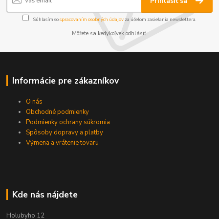
Prihlásiť sa
Súhlasím so
spracovaním osobných údajov
za účelom zasielania newslettera.
Môžete sa kedykoľvek odhlásiť.
Informácie pre zákazníkov
O nás
Obchodné podmienky
Podmienky ochrany súkromia
Spôsoby dopravy a platby
Výmena a vrátenie tovaru
Kde nás nájdete
Holubyho 12