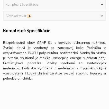
Kompletné špecifikácie
Súvisiaci tovar
4
Kompletné špecifikácie
Bezpečnostná obuv GRAF S1 s kovovou ochrannou tužinkou.
Zvršok obuvi je vyrobený zo zamatovej kože. Podrážka z
dvojvrstvového PU/PU polyuretánu, antistatická. Vonkajšia vrstva
je tvrdšia, vnútorná je mäkšia. Absorpcia energie v oblasti päty.
Protišmyková podrážka. Vložky vyrobené zo syntetických
materiálov. Podšívka vyrobená z materiálov s hygroskopickými
vlastnosťami. Hlboký chránič zaisťuje vysokú stabilitu topánky a
pohodlie pri chôdzi.