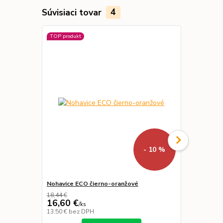
Súvisiaci tovar
4
TOP produkt
Novinka
- 10 %
Nohavice ECO čierno-oranžové
Mikina Pay
18,44 €
16,60 €
26,29 €
/
ks
/
k
13,50 €
bez DPH
21,37 €
bez 