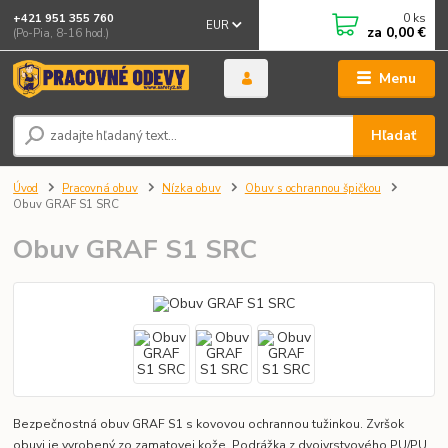
0
ks
+421 951 355 760
EUR
za
0,00 €
(Po-Pia, 8-16 hod.)
Menu
Hľadať
Úvod
Pracovná obuv
Nízka obuv
Obuv s ochrannou špičkou
Obuv GRAF S1 SRC
Obuv GRAF S1 SRC
Bezpečnostná obuv GRAF S1 s kovovou ochrannou tužinkou. Zvršok
obuvi je vyrobený zo zamatovej kože. Podrážka z dvojvrstvového PU/PU