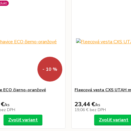
dukt
- 10 %
e ECO čierno-oranžové
Fleecová vesta CXS UTAH 
 €
23,44 €
/
ks
/
ks
bez DPH
19,06 €
bez DPH
Zvoliť variant
Zvoliť variant