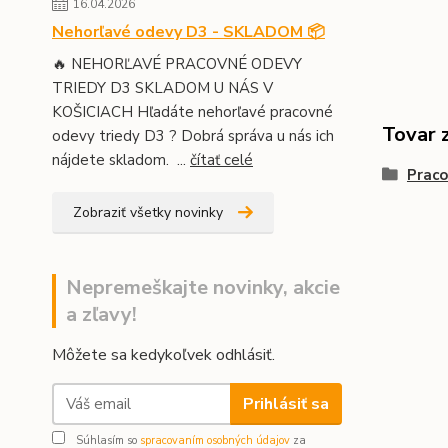
16.04.2026
Nehorľavé odevy D3 - SKLADOM 📦
🔥 NEHORĽAVÉ PRACOVNÉ ODEVY
TRIEDY D3 SKLADOM U NÁS V
KOŠICIACH Hľadáte nehorľavé pracovné
Tovar 
odevy triedy D3 ? Dobrá správa u nás ich
nájdete skladom. ...
čítať celé
Praco
Zobraziť všetky novinky
Nepremeškajte novinky, akcie
a zľavy!
Môžete sa kedykoľvek odhlásiť.
Prihlásiť sa
Súhlasím so
spracovaním osobných údajov
za