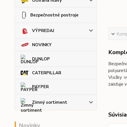
Ochrana hlavy
Bezpečnostné postroje
VÝPREDAJ
Kompl
NOVINKY
Komple
DUNLOP
Bezpečno
polyuretá
CATERPILLAR
Vložky v
zaisťuje 
PAYPER
Zimný sortiment
Súvisia
Novinky