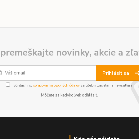
premeškajte novinky, akcie a zľa
Prihlásiť sa
Súhlasím so
spracovaním osobných údajov
za účelom zasielania newslettera.
Môžete sa kedykoľvek odhlásiť.