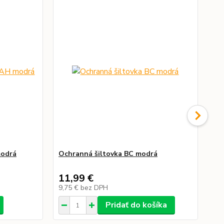
modrá
Ochranná šiltovka BC modrá
Pr
po
11,99 €
0,
9,75 €
bez DPH
0,
Pridať do košíka