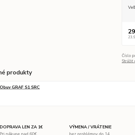
Veľ
29
23,
Číslo p
Strážiť
é produkty
Obuv GRAF S1 SRC
DOPRAVA LEN ZA 1€
VÝMENA / VRÁTENIE
Pri nákupe nad 60€
bez problémov do 14