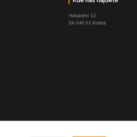
Kde nás nájdete
Holubyho 12
SK-040 01 Košice