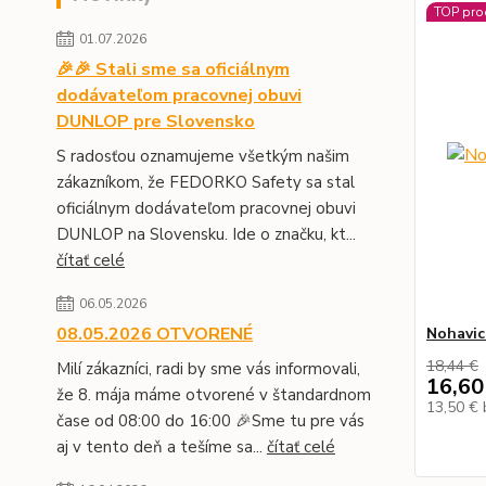
TOP pro
01.07.2026
🎉🎉 Stali sme sa oficiálnym
dodávateľom pracovnej obuvi
DUNLOP pre Slovensko
S radosťou oznamujeme všetkým našim
zákazníkom, že FEDORKO Safety sa stal
oficiálnym dodávateľom pracovnej obuvi
DUNLOP na Slovensku. Ide o značku, kt...
čítať celé
06.05.2026
08.05.2026 OTVORENÉ
Nohavic
18,44 €
Milí zákazníci, radi by sme vás informovali,
16,60
že 8. mája máme otvorené v štandardnom
13,50 €
čase od 08:00 do 16:00 🎉Sme tu pre vás
aj v tento deň a tešíme sa...
čítať celé