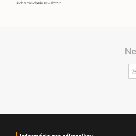
účelom zasielania newslettera.
Ne