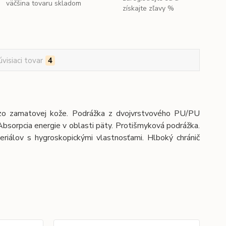
väčšina tovaru skladom
získajte zľavy %
úvisiaci tovar
4
zo zamatovej kože. Podrážka z dvojvrstvového PU/PU
. Absorpcia energie v oblasti päty. Protišmyková podrážka.
riálov s hygroskopickými vlastnosťami. Hlboký chránič