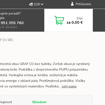
Prihlásenie
EUR
ujete poradiť?
jte.
0
ks
za
0,00 €
 951 355 760
a, 8-16 hod.)
F O1 SRC
nostná obuv GRAF O1 bez tužinky. Zvršok obuvi je vyrobený
atovej kože. Podrážka z dvojvrstvového PU/PU polyuretánu,
tická. Vonkajšia vrstva je tvrdšia, vnútorná je mäkšia.
cia energie v oblasti päty. Protišmyková podrážka. Vložky
né zo syntetických materiálov. Podšívka...
celý popis
tupnosť
Skladom