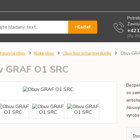
Potreb
Zavola
Hľadať
+421
(Po-Pi
racovná obuv
Nízka obuv
Obuv bez ocharnnej špičky
Obuv GRA
v GRAF O1 SRC
Bezpeč
zo zam
antista
Absorp
vyrobe
Dos