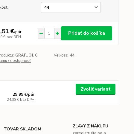
kosť
,51 €
/
pár
Pridať do košíka
99 €
bez DPH
roduktu:
GRAF_O1 6
Veľkosť:
44
 cenu / dostupnosť
Zvoliť variant
29,99 €
/
pár
24,38 €
bez DPH
ZĽAVY Z NÁKUPU
TOVAR SKLADOM
zaregistrujte sa a