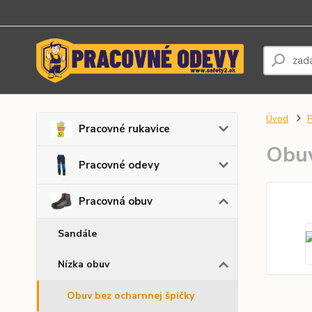
Úvod
P
Pracovné rukavice
Obu
Pracovné odevy
Pracovná obuv
Sandále
Nízka obuv
Obuv bez ocharnnej špičky