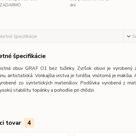
ZADARMO
dní
etné špecifikácie
S
tné špecifikácie
stná obuv GRAF O1 bez tužinky. Zvršok obuvi je vyrobený 
nu, antistatická. Vonkajšia vrstva je tvrdšia, vnútorná je mäkšia
yrobené zo syntetických materiálov. Podšívka vyrobená z mate
vysokú stabilitu topánky a pohodlie pri chôdzi.
ci tovar
4