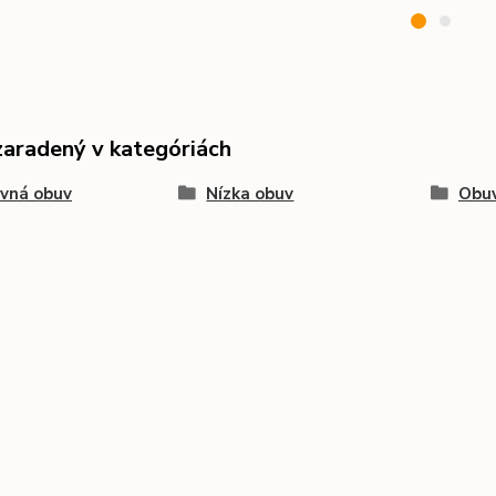
zaradený v kategóriách
vná obuv
Nízka obuv
Obuv