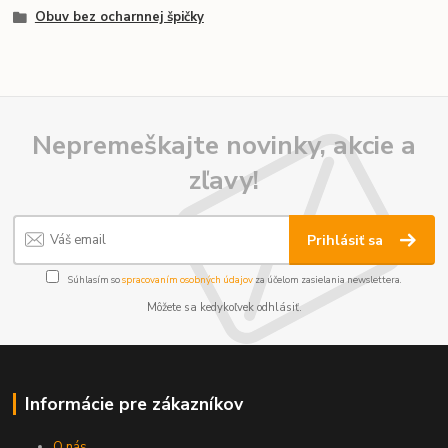
Obuv bez ocharnnej špičky
Nepremeškajte novinky, akcie a
zľavy!
Prihlásiť sa
Súhlasím so
spracovaním osobných údajov
za účelom zasielania newslettera.
Môžete sa kedykoľvek odhlásiť.
Informácie pre zákazníkov
O nás