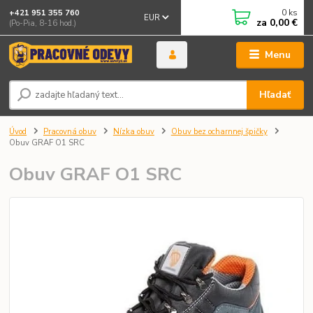
0
ks
+421 951 355 760
EUR
za
0,00 €
(Po-Pia, 8-16 hod.)
Menu
Hľadať
Úvod
Pracovná obuv
Nízka obuv
Obuv bez ocharnnej špičky
Obuv GRAF O1 SRC
Obuv GRAF O1 SRC