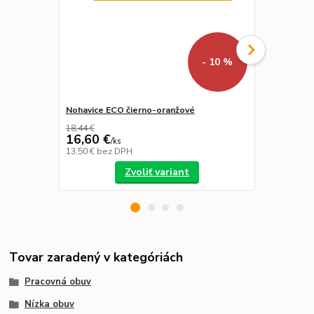
- 10 %
Nohavice ECO čierno-oranžové
Fleecová v
18,44 €
16,60 €
23,44 €
/
ks
/
k
13,50 €
bez DPH
19,06 €
bez 
Zvoliť variant
Tovar zaradený v kategóriách
Pracovná obuv
Nízka obuv