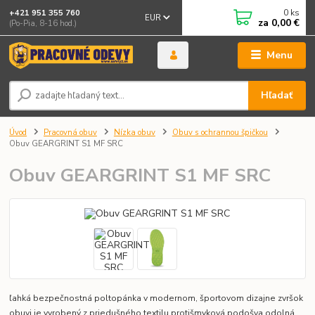
0
ks
+421 951 355 760
EUR
za
0,00 €
(Po-Pia, 8-16 hod.)
Menu
Hľadať
Úvod
Pracovná obuv
Nízka obuv
Obuv s ochrannou špičkou
Obuv GEARGRINT S1 MF SRC
Obuv GEARGRINT S1 MF SRC
ľahká bezpečnostná poltopánka v modernom, športovom dizajne zvršok
obuvi je vyrobený z priedušného textilu protišmyková podošva odolná