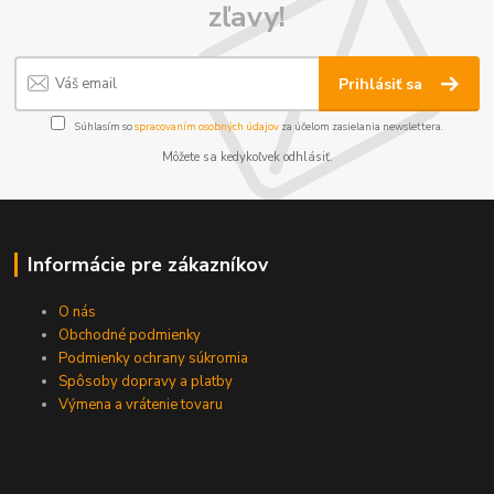
zľavy!
Prihlásiť sa
Súhlasím so
spracovaním osobných údajov
za účelom zasielania newslettera.
Môžete sa kedykoľvek odhlásiť.
Informácie pre zákazníkov
O nás
Obchodné podmienky
Podmienky ochrany súkromia
Spôsoby dopravy a platby
Výmena a vrátenie tovaru