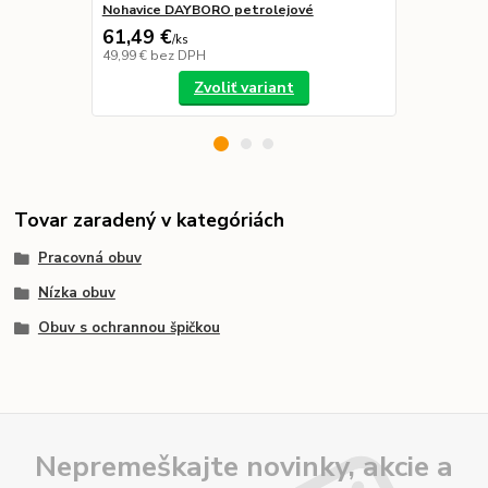
Nohavice DAYBORO petrolejové
Mikina Pay
61,49 €
26,29 €
/
ks
/
k
49,99 €
bez DPH
21,37 €
bez 
Zvoliť variant
Tovar zaradený v kategóriách
Pracovná obuv
Nízka obuv
Obuv s ochrannou špičkou
Nepremeškajte novinky, akcie a