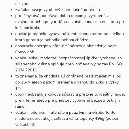
dizajne
zvršok obuvi je vyrobený z priedušného textilu
protišmyková podošva odolná olejom je vyrobená z
dvojhustotného polyuretánu a zaisťuje maximálnu istotu pri
každom kroku
naviac je topánka vybavená komfortnou vnútornou stielkou,
ktorá garantuje pohodlie behom chôdze
absorpcia energie v päte tlmí nárazy a obmedzuje pocit
únavy nôh
vďaka ľahkej, modernej bezpečnostnej špičke vyrobenej zo
skleneného vlákna splňuje obuv požiadavky normy EN ISO
20345:2011
to znamená, že chodidlá sú chránené pred stlačením silou
do 15kN alebo pádom bremena s váhou do 20kg z výšky
1m
obuv neobsahuje kovové súčasti a preto je to ideálny model
pre interiér alebo pre priestory vybavené bezpečnostným
rámom
vďaka moderným materiálom použitým na výrobu tohto
modelu nepresahuje celková váha topánky 495g (polpár,
veľkosť 42)