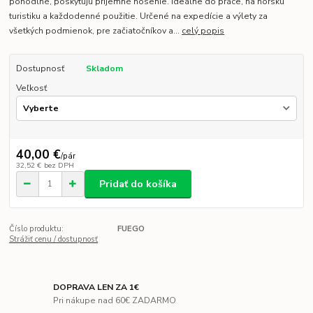
pohodlné, poskytujú príjemné nosenie. Ideálne do práce, na horskú
turistiku a každodenné použitie. Určené na expedície a výlety za
všetkých podmienok, pre začiatočníkov a...
celý popis
Dostupnosť
Skladom
Veľkosť
40,00 €
/
pár
32,52 €
bez DPH
Pridať do košíka
Číslo produktu:
FUEGO
Strážiť cenu / dostupnosť
DOPRAVA LEN ZA 1€
Pri nákupe nad 60€ ZADARMO