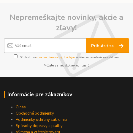
Nepremeškajte novinky, akcie a
zľavy!
Prihlásiť sa
Súhlasím so
spracovaním osobných údajov
za účelom zasielania newslettera.
Môžete sa kedykoľvek odhlásiť.
Informácie pre zákazníkov
O nás
Obchodné podmienky
Podmienky ochrany súkromia
Spôsoby dopravy a platby
Výmena a vrátenie tovaru