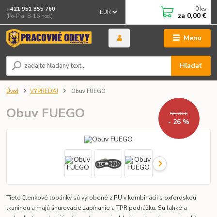
0
ks
+421 951 355 760
EUR
za
0,00 €
(Po-Pia, 8-16 hod.)
Menu
Hľadať
Úvod
VÝPREDAJ
Obuv FUEGO
Obuv FUEGO
53,70 €
- 26 %
Tieto členkové topánky sú vyrobené z PU v kombinácii s oxfordskou
tkaninou a majú šnurovacie zapínanie a TPR podrážku. Sú ľahké a