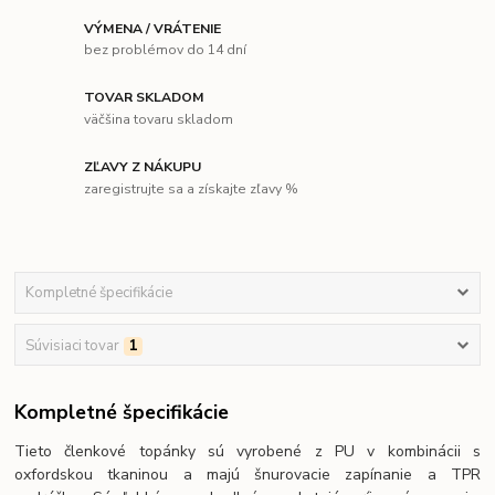
VÝMENA / VRÁTENIE
bez problémov do 14 dní
TOVAR SKLADOM
väčšina tovaru skladom
ZĽAVY Z NÁKUPU
zaregistrujte sa a získajte zľavy %
Kompletné špecifikácie
Súvisiaci tovar
1
Kompletné špecifikácie
Tieto členkové topánky sú vyrobené z PU v kombinácii s
oxfordskou tkaninou a majú šnurovacie zapínanie a TPR