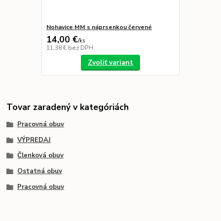
Nohavice MM s náprsenkou červené
14,00 €
/
ks
11,38 €
bez DPH
Zvoliť variant
Tovar zaradený v kategóriách
Pracovná obuv
VÝPREDAJ
Členková obuv
Ostatná obuv
Pracovná obuv