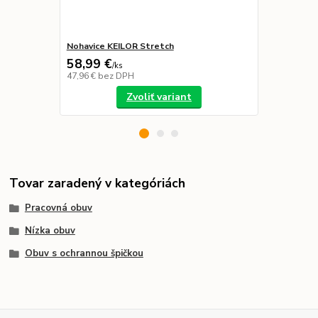
Nohavice KEILOR Stretch
Nohavice ST
58,99 €
48,99 €
/
ks
/
k
47,96 €
bez DPH
39,83 €
bez 
Zvoliť variant
Tovar zaradený v kategóriách
Pracovná obuv
Nízka obuv
Obuv s ochrannou špičkou