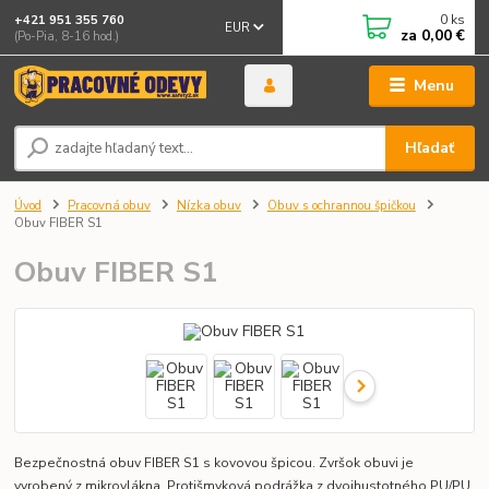
0
ks
+421 951 355 760
EUR
za
0,00 €
(Po-Pia, 8-16 hod.)
Menu
Hľadať
Úvod
Pracovná obuv
Nízka obuv
Obuv s ochrannou špičkou
Obuv FIBER S1
Obuv FIBER S1
Bezpečnostná obuv FIBER S1 s kovovou špicou. Zvršok obuvi je
vyrobený z mikrovlákna. Protišmyková podrážka z dvojhustotného PU/PU