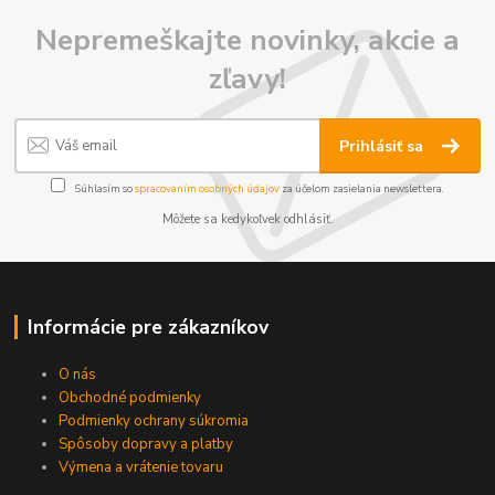
Nepremeškajte novinky, akcie a
zľavy!
Prihlásiť sa
Súhlasím so
spracovaním osobných údajov
za účelom zasielania newslettera.
Môžete sa kedykoľvek odhlásiť.
Informácie pre zákazníkov
O nás
Obchodné podmienky
Podmienky ochrany súkromia
Spôsoby dopravy a platby
Výmena a vrátenie tovaru