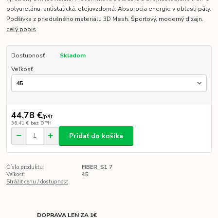
polyuretánu, antistatická, olejuvzdorná. Absorpcia energie v oblasti päty.
Podšívka z priedušného materiálu 3D Mesh. Športový, moderný dizajn.
celý popis
Dostupnosť
Skladom
Veľkosť
44,78 €
/
pár
36,41 €
bez DPH
Pridať do košíka
Číslo produktu:
FIBER_S1 7
Veľkosť:
45
Strážiť cenu / dostupnosť
DOPRAVA LEN ZA 1€