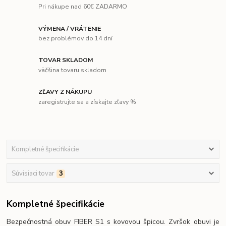
Pri nákupe nad 60€ ZADARMO
VÝMENA / VRÁTENIE
bez problémov do 14 dní
TOVAR SKLADOM
väčšina tovaru skladom
ZĽAVY Z NÁKUPU
zaregistrujte sa a získajte zľavy %
Kompletné špecifikácie
Súvisiaci tovar
3
Kompletné špecifikácie
Bezpečnostná obuv FIBER S1 s kovovou špicou. Zvršok obuvi je