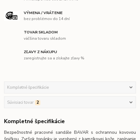
VÝMENA / VRÁTENIE
bez problémov do 14 dní
TOVAR SKLADOM
väčšina tovaru skladom
ZĽAVY Z NÁKUPU
zaregistrujte sa a získajte zľavy %
Kompletné špecifikácie
Súvisiaci tovar
2
Kompletné špecifikácie
Bezpečnostné pracovné sandále BAVAR s ochrannou kovovou
špičkou. Zvršok topánky je vyrobený z kamzíkovej kože, zapínanie