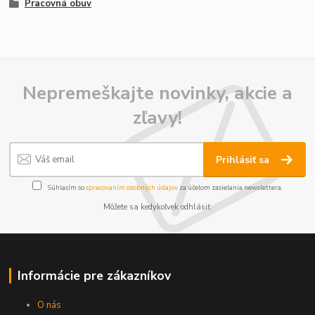
Pracovná obuv
Nepremeškajte novinky, akcie a
zľavy!
Prihlásiť sa
Súhlasím so
spracovaním osobných údajov
za účelom zasielania newslettera.
Môžete sa kedykoľvek odhlásiť.
Informácie pre zákazníkov
O nás