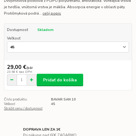
Dvojvrstvová podošva z PU/PU polyuretánu, antistatická. Vonkajšia vrstva
je tvrdšia, vnútorná vrstva je mäkšia. Absorpcia energie v oblasti päty.
Protišmyková podrá...
celý popis
Dostupnosť
Skladom
Veľkosť
29,00 €
/
pár
23,58 €
bez DPH
Pridať do košíka
Číslo produktu:
BAVAR SAN 10
Veľkosť:
45
Strážiť cenu / dostupnosť
DOPRAVA LEN ZA 1€
Pri nákupe nad 60€ ZADARMO