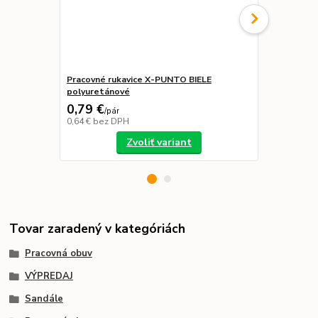
Pracovné rukavice X-PUNTO BIELE
CHEST BLUE
polyuretánové
40,98 €
0,79 €
30,00 €
/
pár
/
p
0,64 €
bez DPH
24,39 €
bez 
Zvoliť variant
Tovar zaradený v kategóriách
Pracovná obuv
VÝPREDAJ
Sandále