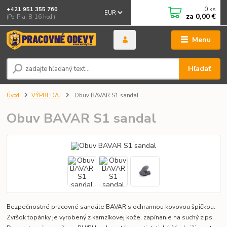
0
ks
+421 951 355 760
EUR
za
0,00 €
(Po-Pia, 8-16 hod.)
Menu
Hľadať
Úvod
VÝPREDAJ
Obuv BAVAR S1 sandal
Obuv BAVAR S1 sandal
Bezpečnostné pracovné sandále BAVAR s ochrannou kovovou špičkou.
Zvršok topánky je vyrobený z kamzíkovej kože, zapínanie na suchý zips.