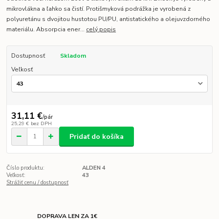
mikrovlákna a ľahko sa čistí. Protišmyková podrážka je vyrobená z
polyuretánu s dvojitou hustotou PU/PU, antistatického a olejuvzdorného
materiálu. Absorpcia ener...
celý popis
Dostupnosť
Skladom
Veľkosť
31,11 €
/
pár
25,29 €
bez DPH
Pridať do košíka
Číslo produktu:
ALDEN 4
Veľkosť:
43
Strážiť cenu / dostupnosť
DOPRAVA LEN ZA 1€