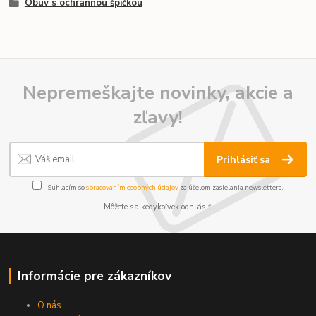
Obuv s ochrannou špičkou
Nepremeškajte novinky, akcie a
zľavy!
Prihlásiť sa
Súhlasím so
spracovaním osobných údajov
za účelom zasielania newslettera.
Môžete sa kedykoľvek odhlásiť.
Informácie pre zákazníkov
O nás