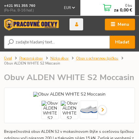
0
ks
+421 951 355 760
EUR
za
0,00 €
(Po-Pia, 8-16 hod.)
Menu
Hľadať
Úvod
Pracovná obuv
Nízka obuv
Obuv s ochrannou špičkou
Obuv ALDEN WHITE S2 Moccasin
Obuv ALDEN WHITE S2 Moccasin
Bezpečnostná obuv ALDEN S2 v mokasínovom štýle s oceľovou špičkou
odolnou voči nárazom 200 J a tlakovým silám 15 kN. Zvršok je vyrobený z