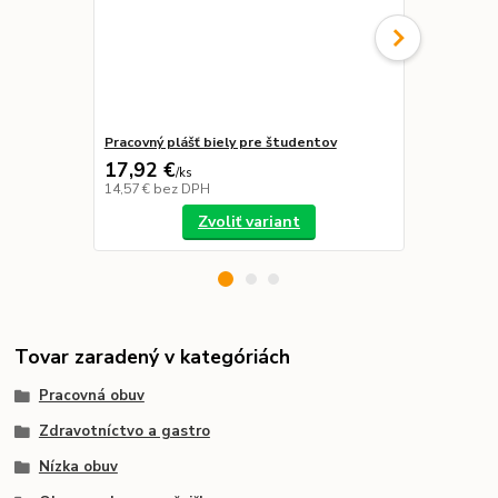
Pracovný plášť biely pre študentov
Nohavice bi
17,92 €
14,12 €
/
ks
/
k
14,57 €
bez DPH
11,48 €
bez 
Zvoliť variant
Tovar zaradený v kategóriách
Pracovná obuv
Zdravotníctvo a gastro
Nízka obuv