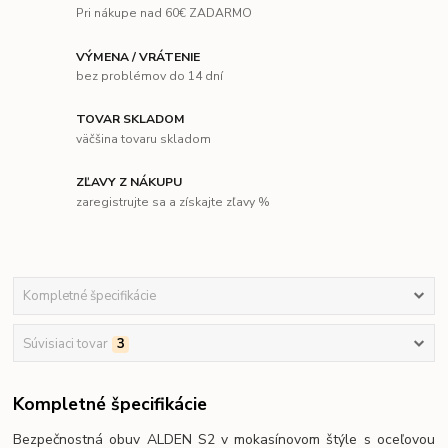
Pri nákupe nad 60€ ZADARMO
VÝMENA / VRÁTENIE
bez problémov do 14 dní
TOVAR SKLADOM
väčšina tovaru skladom
ZĽAVY Z NÁKUPU
zaregistrujte sa a získajte zľavy %
Kompletné špecifikácie
Súvisiaci tovar
3
Kompletné špecifikácie
Bezpečnostná obuv ALDEN S2 v mokasínovom štýle s oceľovou