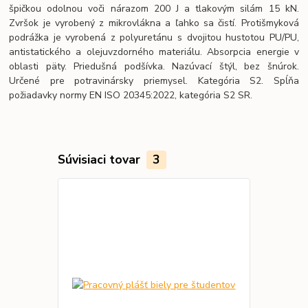
špičkou odolnou voči nárazom 200 J a tlakovým silám 15 kN.
Zvršok je vyrobený z mikrovlákna a ľahko sa čistí. Protišmyková
podrážka je vyrobená z polyuretánu s dvojitou hustotou PU/PU,
antistatického a olejuvzdorného materiálu. Absorpcia energie v
oblasti päty. Priedušná podšívka. Nazúvací štýl, bez šnúrok.
Určené pre potravinársky priemysel. Kategória S2. Spĺňa
požiadavky normy EN ISO 20345:2022, kategória S2 SR.
Súvisiaci tovar
3