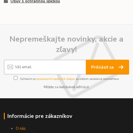
Obuv s ochrannou špičkou
Nepremeškajte novinky, akcie a
zľavy!
Prihlásiť sa
Súhlasím so
spracovaním osobných údajov
za účelom zasielania newslettera.
Môžete sa kedykoľvek odhlásiť.
Informácie pre zákazníkov
O nás