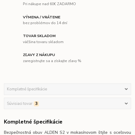
Pri nákupe nad 60€ ZADARMO
VÝMENA / VRÁTENIE
bez problémov do 14 dní
TOVAR SKLADOM
väčšina tovaru skladom
ZĽAVY Z NÁKUPU
zaregistrujte sa a získajte zľavy %
Kompletné špecifikácie
Súvisiaci tovar
3
Kompletné špecifikácie
Bezpečnostná obuv ALDEN S2 v mokasínovom štýle s oceľovou