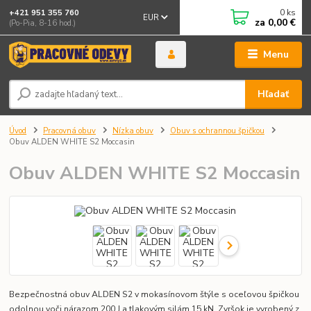
0
ks
+421 951 355 760
EUR
za
0,00 €
(Po-Pia, 8-16 hod.)
Menu
Hľadať
Úvod
Pracovná obuv
Nízka obuv
Obuv s ochrannou špičkou
Obuv ALDEN WHITE S2 Moccasin
Obuv ALDEN WHITE S2 Moccasin
Bezpečnostná obuv ALDEN S2 v mokasínovom štýle s oceľovou špičkou
odolnou voči nárazom 200 J a tlakovým silám 15 kN. Zvršok je vyrobený z