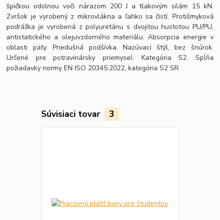
špičkou odolnou voči nárazom 200 J a tlakovým silám 15 kN.
Zvršok je vyrobený z mikrovlákna a ľahko sa čistí. Protišmyková
podrážka je vyrobená z polyuretánu s dvojitou hustotou PU/PU,
antistatického a olejuvzdorného materiálu. Absorpcia energie v
oblasti päty. Priedušná podšívka. Nazúvací štýl, bez šnúrok.
Určené pre potravinársky priemysel. Kategória S2. Spĺňa
požiadavky normy EN ISO 20345:2022, kategória S2 SR.
Súvisiaci tovar
3