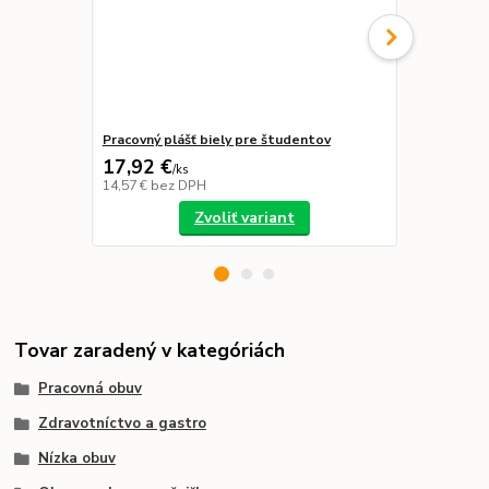
Pracovný plášť biely pre študentov
Nohavice bi
17,92 €
14,12 €
/
ks
/
k
14,57 €
bez DPH
11,48 €
bez 
Zvoliť variant
Tovar zaradený v kategóriách
Pracovná obuv
Zdravotníctvo a gastro
Nízka obuv