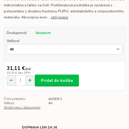
mikrovlákna a ľahko sa čistí. Protišmyková podrážka je vyrobená z
polyuretánu s dvojitou hustotou PU/PU, antistatického a olejuvzdorného
materiálu. Absorpcia ener...
celý popis
Dostupnosť
Skladom
Veľkosť
31,11 €
/
pár
25,29 €
bez DPH
Pridať do košíka
Číslo produktu:
ALDEN 1
Veľkosť:
40
Strážiť cenu / dostupnosť
DOPRAVA LEN ZA 1€