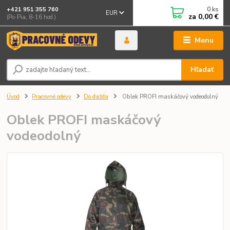
0
ks
+421 951 355 760
EUR
za
0,00 €
(Po-Pia, 8-16 hod.)
Menu
Hľadať
Úvod
Pracovné odevy
Do dažda
Oblek PROFI maskáčový vodeodolný
Oblek PROFI maskáčový
vodeodolný