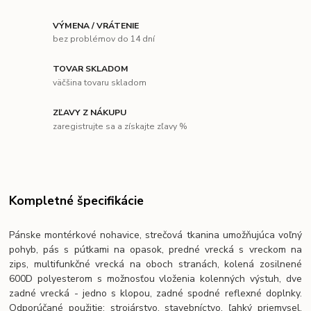
VÝMENA / VRÁTENIE
bez problémov do 14 dní
TOVAR SKLADOM
väčšina tovaru skladom
ZĽAVY Z NÁKUPU
zaregistrujte sa a získajte zľavy %
Kompletné špecifikácie
Pánske montérkové nohavice, strečová tkanina umožňujúca voľný
pohyb, pás s pútkami na opasok, predné vrecká s vreckom na
zips, multifunkčné vrecká na oboch stranách, kolená zosilnené
600D polyesterom s možnosťou vloženia kolenných výstuh, dve
zadné vrecká - jedno s klopou, zadné spodné reflexné doplnky.
Odporúčané použitie: strojárstvo, stavebníctvo, ľahký priemysel,