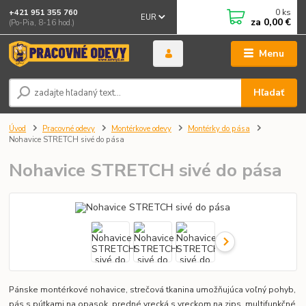
0
ks
+421 951 355 760
EUR
za
0,00 €
(Po-Pia, 8-16 hod.)
Menu
Hľadať
Úvod
Pracovné odevy
Montérkove odevy
Montérky do pása
Nohavice STRETCH sivé do pása
Nohavice STRETCH sivé do pása
Pánske montérkové nohavice, strečová tkanina umožňujúca voľný pohyb,
pás s pútkami na opasok, predné vrecká s vreckom na zips, multifunkčné