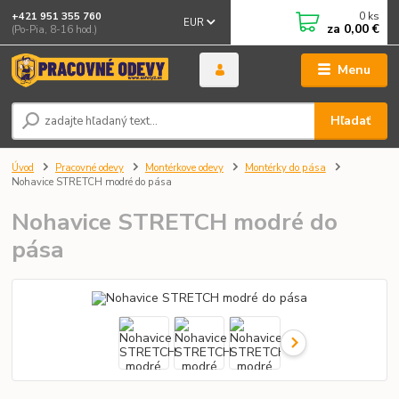
0
ks
+421 951 355 760
EUR
za
0,00 €
(Po-Pia, 8-16 hod.)
Menu
Hľadať
Úvod
Pracovné odevy
Montérkove odevy
Montérky do pása
Nohavice STRETCH modré do pása
Nohavice STRETCH modré do
pása