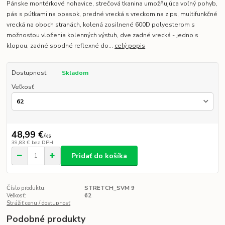
Pánske montérkové nohavice, strečová tkanina umožňujúca voľný pohyb,
pás s pútkami na opasok, predné vrecká s vreckom na zips, multifunkčné
vrecká na oboch stranách, kolená zosilnené 600D polyesterom s
možnosťou vloženia kolenných výstuh, dve zadné vrecká - jedno s
klopou, zadné spodné reflexné do...
celý popis
Dostupnosť
Skladom
Veľkosť
48,99 €
/
ks
39,83 €
bez DPH
Pridať do košíka
Číslo produktu:
STRETCH_SVM 9
Veľkosť:
62
Strážiť cenu / dostupnosť
Podobné produkty