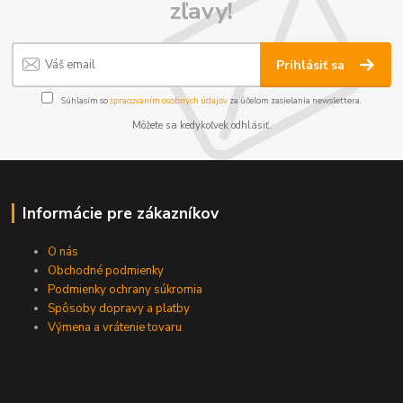
zľavy!
Prihlásiť sa
Súhlasím so
spracovaním osobných údajov
za účelom zasielania newslettera.
Môžete sa kedykoľvek odhlásiť.
Informácie pre zákazníkov
O nás
Obchodné podmienky
Podmienky ochrany súkromia
Spôsoby dopravy a platby
Výmena a vrátenie tovaru