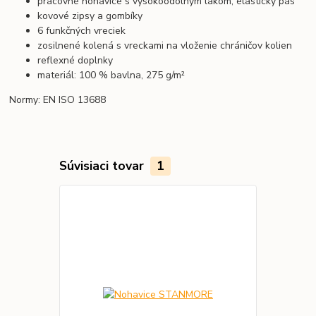
pracovné nohavice s vysokoodolným lakom, elastický pás
kovové zipsy a gombíky
6 funkčných vreciek
zosilnené kolená s vreckami na vloženie chráničov kolien
reflexné doplnky
materiál: 100 % bavlna, 275 g/m²
Normy: EN ISO 13688
Súvisiaci tovar
1