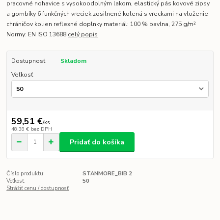
pracovné nohavice s vysokoodolným lakom, elastický pás kovové zipsy
a gombíky 6 funkčných vreciek zosilnené kolená s vreckami na vloženie
chráničov kolien reflexné doplnky materiál: 100 % bavlna, 275 g/m²
Normy: EN ISO 13688
celý popis
Dostupnosť
Skladom
Veľkosť
59,51 €
/
ks
48,38 €
bez DPH
Pridať do košíka
Číslo produktu:
STANMORE_BIB 2
Veľkosť:
50
Strážiť cenu / dostupnosť