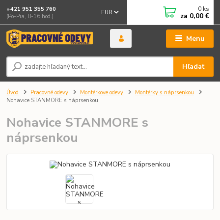
0
ks
+421 951 355 760
EUR
za
0,00 €
(Po-Pia, 8-16 hod.)
Menu
Hľadať
Úvod
Pracovné odevy
Montérkove odevy
Montérky s náprsenkou
Nohavice STANMORE s náprsenkou
Nohavice STANMORE s
náprsenkou