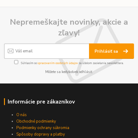
Nepremeškajte novinky, akcie a
zľavy!
Prihlásiť sa
Súhlasím so
spracovaním osobných údajov
za účelom zasielania newslettera.
Môžete sa kedykoľvek odhlásiť.
Informácie pre zákazníkov
O nás
Obchodné podmienky
Podmienky ochrany súkromia
Spôsoby dopravy a platby