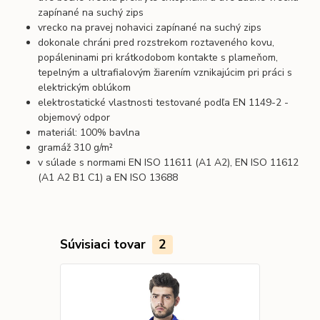
zapínané na suchý zips
vrecko na pravej nohavici zapínané na suchý zips
dokonale chráni pred rozstrekom roztaveného kovu,
popáleninami pri krátkodobom kontakte s plameňom,
tepelným a ultrafialovým žiarením vznikajúcim pri práci s
elektrickým oblúkom
elektrostatické vlastnosti testované podľa EN 1149-2 -
objemový odpor
materiál: 100% bavlna
gramáž 310 g/m²
v súlade s normami EN ISO 11611 (A1 A2), EN ISO 11612
(A1 A2 B1 C1) a EN ISO 13688
Súvisiaci tovar
2