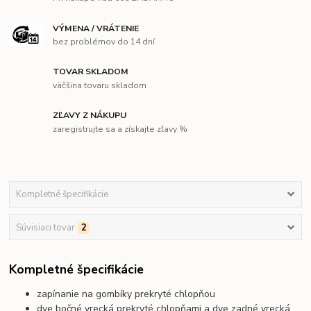
VÝMENA / VRÁTENIE
bez problémov do 14 dní
TOVAR SKLADOM
väčšina tovaru skladom
ZĽAVY Z NÁKUPU
zaregistrujte sa a získajte zľavy %
Kompletné špecifikácie
Súvisiaci tovar
2
Kompletné špecifikácie
zapínanie na gombíky prekryté chlopňou
dve bočné vrecká prekryté chlopňami a dve zadné vrecká