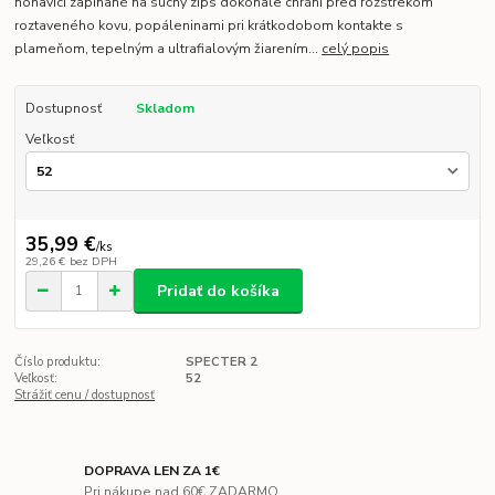
nohavici zapínané na suchý zips dokonale chráni pred rozstrekom
roztaveného kovu, popáleninami pri krátkodobom kontakte s
plameňom, tepelným a ultrafialovým žiarením...
celý popis
Dostupnosť
Skladom
Veľkosť
35,99 €
/
ks
29,26 €
bez DPH
Pridať do košíka
Číslo produktu:
SPECTER 2
Veľkosť:
52
Strážiť cenu / dostupnosť
DOPRAVA LEN ZA 1€
Pri nákupe nad 60€ ZADARMO