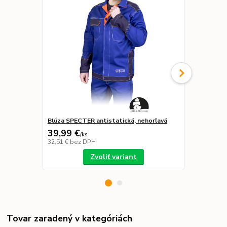
Blúza SPECTER antistatická, nehorľavá
Okuliare B
39,99 €
19,99 €
/
ks
/
k
32,51 €
bez DPH
16,25 €
bez 
Zvoliť variant
Tovar zaradený v kategóriách