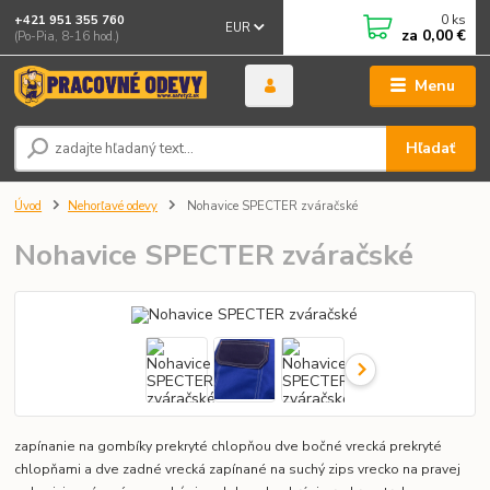
0
ks
+421 951 355 760
EUR
za
0,00 €
(Po-Pia, 8-16 hod.)
Menu
Hľadať
Úvod
Nehorľavé odevy
Nohavice SPECTER zváračské
Nohavice SPECTER zváračské
zapínanie na gombíky prekryté chlopňou dve bočné vrecká prekryté
chlopňami a dve zadné vrecká zapínané na suchý zips vrecko na pravej