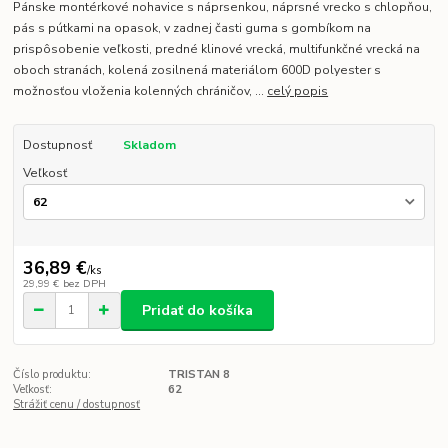
Pánske montérkové nohavice s náprsenkou, náprsné vrecko s chlopňou,
pás s pútkami na opasok, v zadnej časti guma s gombíkom na
prispôsobenie veľkosti, predné klinové vrecká, multifunkčné vrecká na
oboch stranách, kolená zosilnená materiálom 600D polyester s
možnosťou vloženia kolenných chráničov, ...
celý popis
Dostupnosť
Skladom
Veľkosť
36,89 €
/
ks
29,99 €
bez DPH
Pridať do košíka
Číslo produktu:
TRISTAN 8
Veľkosť:
62
Strážiť cenu / dostupnosť