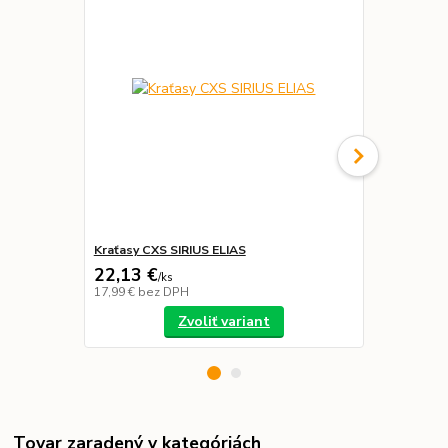
Kraťasy CXS SIRIUS ELIAS
Nohavice SI
22,13 €
29,99 €
/
ks
/
k
17,99 €
bez DPH
24,38 €
bez 
Zvoliť variant
Tovar zaradený v kategóriách