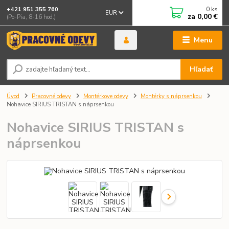
0
ks
+421 951 355 760
EUR
za
0,00 €
(Po-Pia, 8-16 hod.)
Menu
Hľadať
Úvod
Pracovné odevy
Montérkove odevy
Montérky s náprsenkou
Nohavice SIRIUS TRISTAN s náprsenkou
Nohavice SIRIUS TRISTAN s
náprsenkou