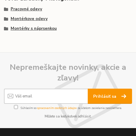
Pracovné odevy
Montérkove odevy
Montérky s náprsenkou
Nepremeškajte novinky, akcie a
zľavy!
Prihlásiť sa
Súhlasím so
spracovaním osobných údajov
za účelom zasielania newslettera.
Môžete sa kedykoľvek odhlásiť.