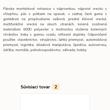
Pánske montérkové nohavice s náprsenkou, náprsné vrecko s
chlopňou, pás s pútkami na opasok, v zadnej časti guma s
gombíkom na prispôsobenie veľkosti, predné klinové vrecká,
multifunkčné vrecká na oboch stranách, kolená zosilnená
materiálom 600D polyester s možnosťou vloženia kolenných
chráničov, traky s gumou vzadu, reflexné doplnky. Odporúčané
použitie: stavebníctvo, strojárstvo, ľahký priemysel, automobilový
priemysel, logistika, skladová manipulácia, špedícia, autoservisy,
údržba, montáže, poľnohospodárstvo, záhrada, hobby.
Súvisiaci tovar
2