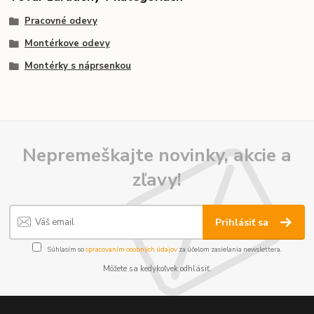
Pracovné odevy
Montérkove odevy
Montérky s náprsenkou
Nepremeškajte novinky, akcie a
zľavy!
Prihlásiť sa
Súhlasím so
spracovaním osobných údajov
za účelom zasielania newslettera.
Môžete sa kedykoľvek odhlásiť.