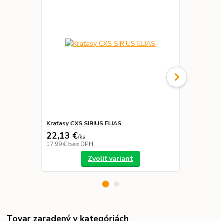
Kraťasy CXS SIRIUS ELIAS
Nohavice SI
22,13 €
29,99 €
/
ks
/
k
17,99 €
bez DPH
24,38 €
bez 
Zvoliť variant
Tovar zaradený v kategóriách