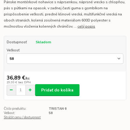
Pánske montérkové nohavice s náprsenkou, náprsné vrecko s chlopňou,
pás s pútkami na opasok, v zadnej časti guma s gombíkom na
prispôsobenie veľkosti, predné klinové vrecká, multifunkčné vrecká na
oboch stranách, kolená zosilnená materiálom 600D polyester s
možnosťou vloženia kolenných chráničov, ...
celý popis
Dostupnosť
Skladom
Veľkosť
36,89 €
/
ks
29,99 €
bez DPH
Pridať do košíka
Číslo produktu:
TRISTAN 6
Veľkosť:
58
Strážiť cenu / dostupnosť