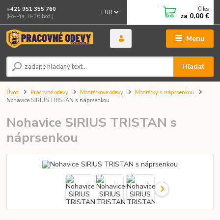
0
ks
+421 951 355 760
EUR
za
0,00 €
(Po-Pia, 8-16 hod.)
Menu
Hľadať
Úvod
Pracovné odevy
Montérkove odevy
Montérky s náprsenkou
Nohavice SIRIUS TRISTAN s náprsenkou
Nohavice SIRIUS TRISTAN s
náprsenkou