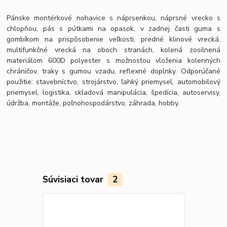
Pánske montérkové nohavice s náprsenkou, náprsné vrecko s
chlopňou, pás s pútkami na opasok, v zadnej časti guma s
gombíkom na prispôsobenie veľkosti, predné klinové vrecká,
multifunkčné vrecká na oboch stranách, kolená zosilnená
materiálom 600D polyester s možnosťou vloženia kolenných
chráničov, traky s gumou vzadu, reflexné doplnky. Odporúčané
použitie: stavebníctvo, strojárstvo, ľahký priemysel, automobilový
priemysel, logistika, skladová manipulácia, špedícia, autoservisy,
údržba, montáže, poľnohospodárstvo, záhrada, hobby.
Súvisiaci tovar
2