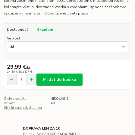
kolená zosilnené materiálom 600D polyesterom s možnosťou vloženia
kolenných výstuh, dve zadné vrecká s chlopňami, spodná časť nohavíc
vystužená materiálom. Odporúčané...
celý popis
Dostupnosť
Skladom
Veľkosť
29,99 €
/
ks
24,38 €
bez DPH
Pridať do košíka
Číslo produktu:
NIKOLAS 2
Veľkosť:
48
Strážiť cenu / dostupnosť
DOPRAVA LEN ZA 1€
Pri nákupe nad 60€ ZADARMO