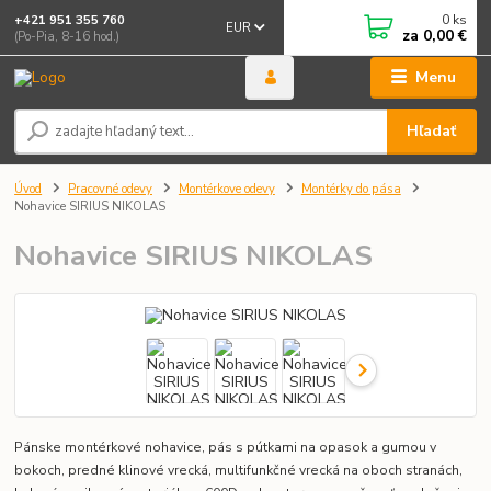
0
ks
+421 951 355 760
EUR
za
0,00 €
(Po-Pia, 8-16 hod.)
Menu
Hľadať
Úvod
Pracovné odevy
Montérkove odevy
Montérky do pása
Nohavice SIRIUS NIKOLAS
Nohavice SIRIUS NIKOLAS
Pánske montérkové nohavice, pás s pútkami na opasok a gumou v
bokoch, predné klinové vrecká, multifunkčné vrecká na oboch stranách,