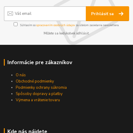
Prihlásiť sa
Súhlasím so
spracovaním osobných údajov
za účelom zasielania newslettera.
Môžete sa kedykoľvek odhlásiť.
Informácie pre zákazníkov
O nás
Obchodné podmienky
Podmienky ochrany súkromia
Spôsoby dopravy a platby
Výmena a vrátenie tovaru
Kde nás nájdete