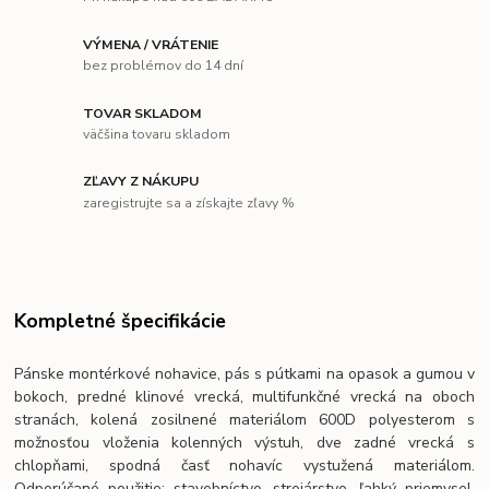
VÝMENA / VRÁTENIE
bez problémov do 14 dní
TOVAR SKLADOM
väčšina tovaru skladom
ZĽAVY Z NÁKUPU
zaregistrujte sa a získajte zľavy %
Kompletné špecifikácie
Pánske montérkové nohavice, pás s pútkami na opasok a gumou v
bokoch, predné klinové vrecká, multifunkčné vrecká na oboch
stranách, kolená zosilnené materiálom 600D polyesterom s
možnosťou vloženia kolenných výstuh, dve zadné vrecká s
chlopňami, spodná časť nohavíc vystužená materiálom.
Odporúčané použitie: stavebníctvo, strojárstvo, ľahký priemysel,