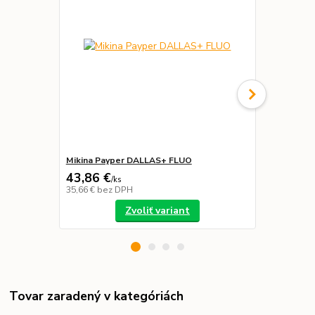
Mikina Payper DALLAS+ FLUO
Obuv PAYPE
43,86 €
98,39 €
/
ks
/
p
35,66 €
bez DPH
79,99 €
bez 
Zvoliť variant
Tovar zaradený v kategóriách