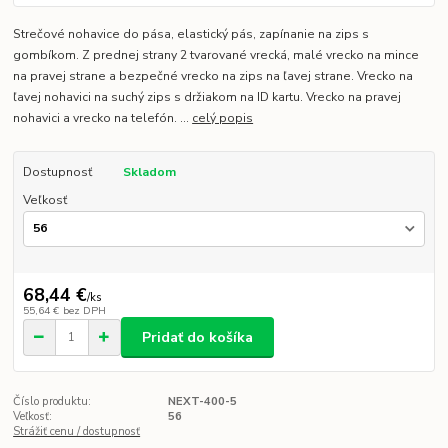
Strečové nohavice do pása, elastický pás, zapínanie na zips s
gombíkom. Z prednej strany 2 tvarované vrecká, malé vrecko na mince
na pravej strane a bezpečné vrecko na zips na ľavej strane. Vrecko na
ľavej nohavici na suchý zips s držiakom na ID kartu. Vrecko na pravej
nohavici a vrecko na telefón. ...
celý popis
Dostupnosť
Skladom
Veľkosť
68,44 €
/
ks
55,64 €
bez DPH
Pridať do košíka
Číslo produktu:
NEXT-400-5
Veľkosť:
56
Strážiť cenu / dostupnosť