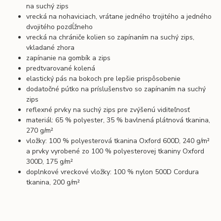
na suchý zips
vrecká na nohaviciach, vrátane jedného trojitého a jedného
dvojitého pozdĺžneho
vrecká na chrániče kolien so zapínaním na suchý zips,
vkladané zhora
zapínanie na gombík a zips
predtvarované kolená
elastický pás na bokoch pre lepšie prispôsobenie
dodatočné pútko na príslušenstvo so zapínaním na suchý
zips
reflexné prvky na suchý zips pre zvýšenú viditeľnosť
materiál: 65 % polyester, 35 % bavlnená plátnová tkanina,
270 g/m²
vložky: 100 % polyesterová tkanina Oxford 600D, 240 g/m²
a prvky vyrobené zo 100 % polyesterovej tkaniny Oxford
300D, 175 g/m²
doplnkové vreckové vložky: 100 % nylon 500D Cordura
tkanina, 200 g/m²