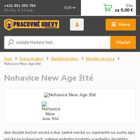
0
ks
+421 951 355 760
EUR
za
0,00 €
(Po-Pia, 8-16 hod.)
Menu
Hľadať
Úvod
Pracovné odevy
Montérkove odevy
Montérky do pása
Nohavice New Age žlté
Nohavice New Age žlté
dve dvojité bočné vrecká a dve zadné vrecká so zapínaním na suchý zips
vrecká na nohaviciach, vrátane jedného trojitého a jedného dvojitého