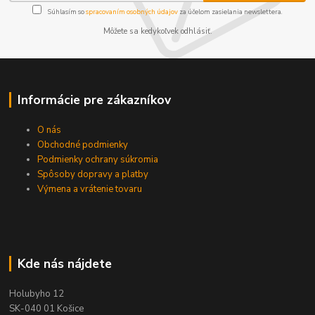
Súhlasím so
spracovaním osobných údajov
za účelom zasielania newslettera.
Môžete sa kedykoľvek odhlásiť.
Informácie pre zákazníkov
O nás
Obchodné podmienky
Podmienky ochrany súkromia
Spôsoby dopravy a platby
Výmena a vrátenie tovaru
Kde nás nájdete
Holubyho 12
SK-040 01 Košice