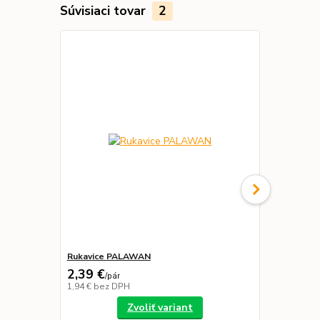
Súvisiaci tovar
2
Rukavice PALAWAN
Tričko TEE
2,39 €
/
pár
1,94 €
bez DPH
/
ks
Zvoliť variant