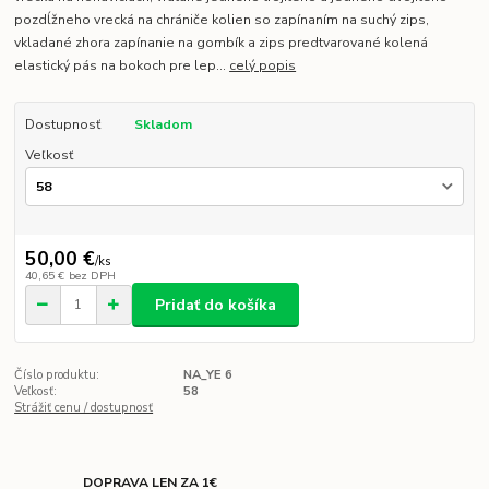
pozdĺžneho vrecká na chrániče kolien so zapínaním na suchý zips,
vkladané zhora zapínanie na gombík a zips predtvarované kolená
elastický pás na bokoch pre lep...
celý popis
Dostupnosť
Skladom
Veľkosť
50,00 €
/
ks
40,65 €
bez DPH
Pridať do košíka
Číslo produktu:
NA_YE 6
Veľkosť:
58
Strážiť cenu / dostupnosť
DOPRAVA LEN ZA 1€