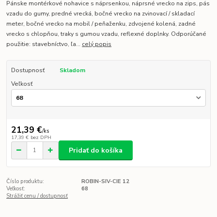
Pánske montérkové nohavice s náprsenkou, náprsné vrecko na zips, pás
vzadu do gumy, predné vrecká, bočné vrecko na zvinovací / skladací
meter, bočné vrecko na mobil / peňaženku, zdvojené kolená, zadné
vrecko s chlopňou, traky s gumou vzadu, reflexné doplnky. Odporúčané
použitie: stavebníctvo, ľa...
celý popis
Dostupnosť
Skladom
Veľkosť
21,39 €
/
ks
17,39 €
bez DPH
Pridať do košíka
Číslo produktu:
ROBIN-SIV-CIE 12
Veľkosť:
68
Strážiť cenu / dostupnosť