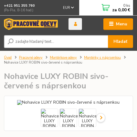
0
ks
+421 951 355 760
EUR
za
0,00 €
(Po-Pia, 8-16 hod.)
Menu
Hľadať
Úvod
Pracovné odevy
Montérkove odevy
Montérky s náprsenkou
Nohavice LUXY ROBIN sivo-červené s náprsenkou
Nohavice LUXY ROBIN sivo-
červené s náprsenkou