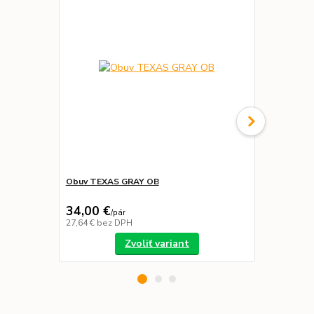
Obuv TEXAS GRAY OB
Pracovné ru
polyuretán
34,00 €
0,79 €
/
pár
/
pár
27,64 €
bez DPH
0,64 €
bez D
Zvoliť variant