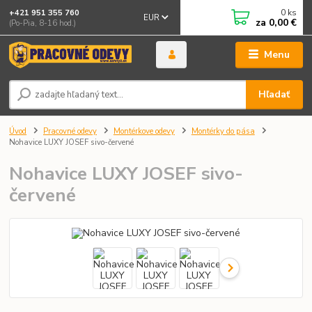
0
ks
+421 951 355 760
EUR
za
0,00 €
(Po-Pia, 8-16 hod.)
Menu
Hľadať
Úvod
Pracovné odevy
Montérkove odevy
Montérky do pása
Nohavice LUXY JOSEF sivo-červené
Nohavice LUXY JOSEF sivo-
červené