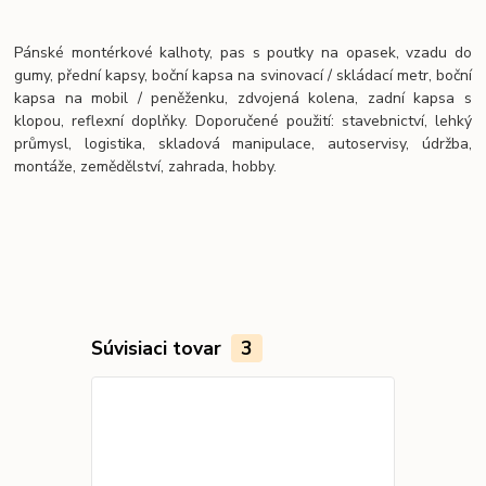
Pánské montérkové kalhoty, pas s poutky na opasek, vzadu do
gumy, přední kapsy, boční kapsa na svinovací / skládací metr, boční
kapsa na mobil / peněženku, zdvojená kolena, zadní kapsa s
klopou, reflexní doplňky. Doporučené použití: stavebnictví, lehký
průmysl, logistika, skladová manipulace, autoservisy, údržba,
montáže, zemědělství, zahrada, hobby.
Súvisiaci tovar
3
Akcia