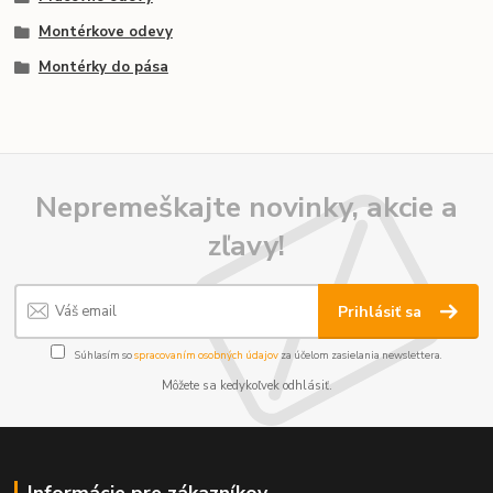
Montérkove odevy
Montérky do pása
Nepremeškajte novinky, akcie a
zľavy!
Prihlásiť sa
Súhlasím so
spracovaním osobných údajov
za účelom zasielania newslettera.
Môžete sa kedykoľvek odhlásiť.
Informácie pre zákazníkov