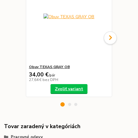
Obuv TEXAS GRAY OB
Pracovné ru
34,00 €
1,00 €
/
pár
/
pár
27,64 €
bez DPH
0,81 €
bez D
Zvoliť variant
Tovar zaradený v kategóriách
Pracovné odevy