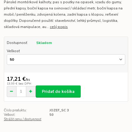
Pánské montérkové kalhoty, pas s poutky na opasek, vzadu do gumy,
přední kapsy, boční kapsa na svinovací / skládací metr, boční kapsa na
mobil / peněženku, zdvojená kolena, zadní kapsa s klopou, reflexní
doplňky. Doporučené použití: stavebnictví, lehký průmysl, logistika,
skladová manipulace, au...
celý popis
Dostupnosť
Skladom
Veľkosť
17,21 €
/
ks
13,99 €
bez DPH
Pridať do košíka
Číslo produktu:
JOZEF_SC 3
Veľkosť:
50
Strážiť cenu / dostupnosť