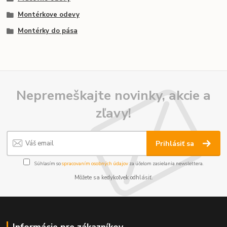
Montérkove odevy
Montérky do pása
Nepremeškajte novinky, akcie a
zľavy!
Prihlásiť sa
Súhlasím so
spracovaním osobných údajov
za účelom zasielania newslettera.
Môžete sa kedykoľvek odhlásiť.
Informácie pre zákazníkov