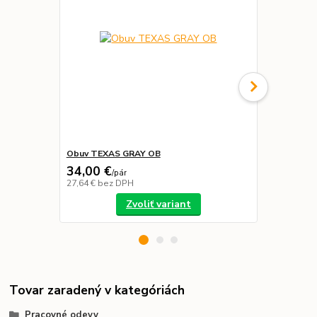
Obuv TEXAS GRAY OB
Pracovné ru
34,00 €
1,00 €
/
pár
/
pár
27,64 €
bez DPH
0,81 €
bez D
Zvoliť variant
Tovar zaradený v kategóriách
Pracovné odevy