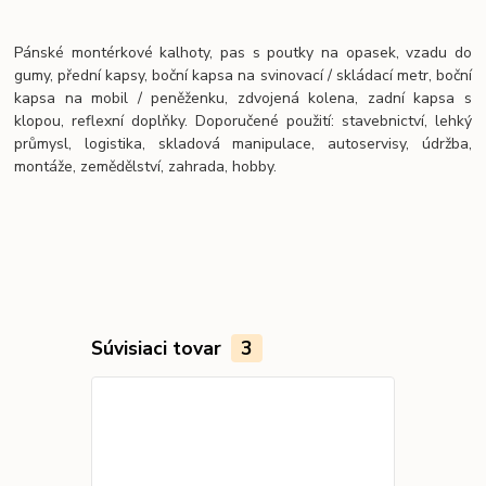
Pánské montérkové kalhoty, pas s poutky na opasek, vzadu do
gumy, přední kapsy, boční kapsa na svinovací / skládací metr, boční
kapsa na mobil / peněženku, zdvojená kolena, zadní kapsa s
klopou, reflexní doplňky. Doporučené použití: stavebnictví, lehký
průmysl, logistika, skladová manipulace, autoservisy, údržba,
montáže, zemědělství, zahrada, hobby.
Súvisiaci tovar
3
Akcia