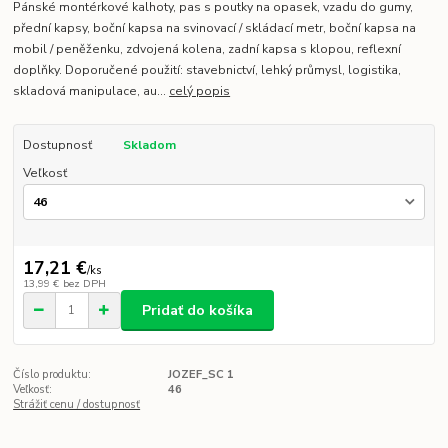
Pánské montérkové kalhoty, pas s poutky na opasek, vzadu do gumy,
přední kapsy, boční kapsa na svinovací / skládací metr, boční kapsa na
mobil / peněženku, zdvojená kolena, zadní kapsa s klopou, reflexní
doplňky. Doporučené použití: stavebnictví, lehký průmysl, logistika,
skladová manipulace, au...
celý popis
Dostupnosť
Skladom
Veľkosť
17,21 €
/
ks
13,99 €
bez DPH
Pridať do košíka
Číslo produktu:
JOZEF_SC 1
Veľkosť:
46
Strážiť cenu / dostupnosť