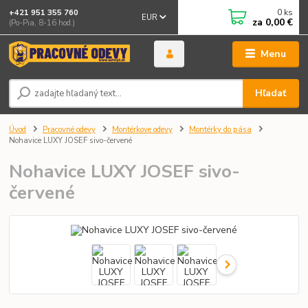
0
ks
+421 951 355 760
EUR
za
0,00 €
(Po-Pia, 8-16 hod.)
Menu
Hľadať
Úvod
Pracovné odevy
Montérkove odevy
Montérky do pása
Nohavice LUXY JOSEF sivo-červené
Nohavice LUXY JOSEF sivo-
červené