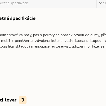
etné špecifikácie
S
tné špecifikácie
ntérkové kalhoty, pas s poutky na opasek, vzadu do gumy, předn
 mobil / peněženku, zdvojená kolena, zadní kapsa s klopou, ref
logistika, skladová manipulace, autoservisy, údržba, montáže, ze
ci tovar
3