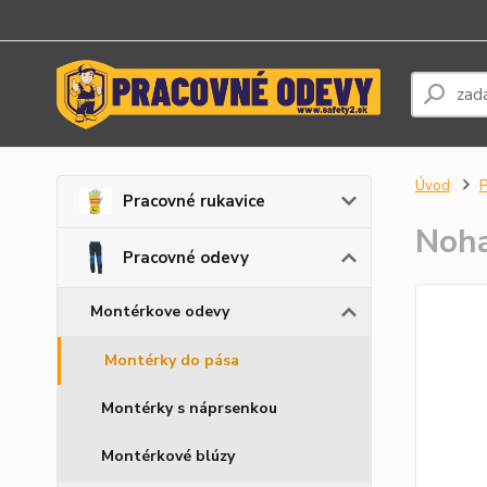
Úvod
P
Pracovné rukavice
Noha
Pracovné odevy
Montérkove odevy
Montérky do pása
Montérky s náprsenkou
Montérkové blúzy