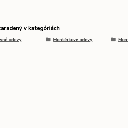
zaradený v kategóriách
ovné odevy
Montérkove odevy
Mont