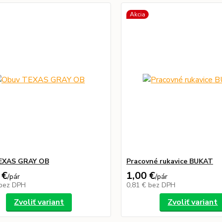
Akcia
EXAS GRAY OB
Pracovné rukavice BUKAT
 €
1,00 €
/
pár
/
pár
bez DPH
0,81 €
bez DPH
Zvoliť variant
Zvoliť variant