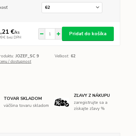
kosť
,21 €
/
ks
Pridať do košíka
99 €
bez DPH
roduktu:
JOZEF_SC 9
Veľkosť:
62
 cenu / dostupnosť
ZĽAVY Z NÁKUPU
TOVAR SKLADOM
zaregistrujte sa a
väčšina tovaru skladom
získajte zľavy %