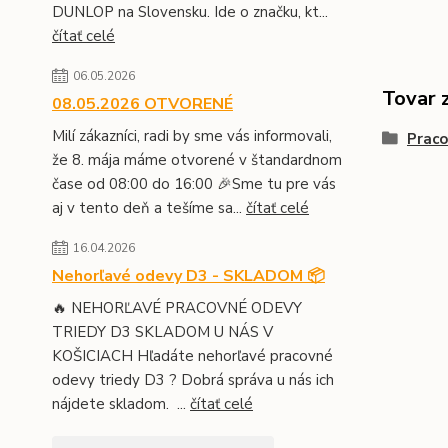
DUNLOP na Slovensku. Ide o značku, kt...
čítať celé
06.05.2026
Tovar 
08.05.2026 OTVORENÉ
Milí zákazníci, radi by sme vás informovali,
Prac
že 8. mája máme otvorené v štandardnom
čase od 08:00 do 16:00 🎉Sme tu pre vás
aj v tento deň a tešíme sa...
čítať celé
16.04.2026
Nehorľavé odevy D3 - SKLADOM 📦
🔥 NEHORĽAVÉ PRACOVNÉ ODEVY
TRIEDY D3 SKLADOM U NÁS V
KOŠICIACH Hľadáte nehorľavé pracovné
odevy triedy D3 ? Dobrá správa u nás ich
nájdete skladom. ...
čítať celé