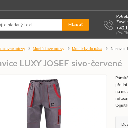
Potreb
Zavola
Hľadať
+421
(Po-Pi
racovné odevy
Montérkove odevy
Montérky do pása
Nohavice 
vice LUXY JOSEF sivo-červené
Pánské
přední
na mob
reflexn
logisti
Dos