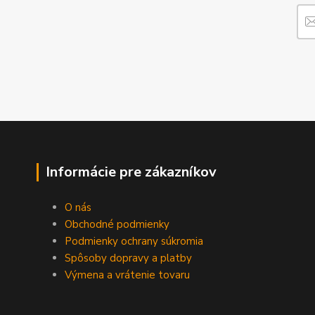
Informácie pre zákazníkov
O nás
Obchodné podmienky
Podmienky ochrany súkromia
Spôsoby dopravy a platby
Výmena a vrátenie tovaru