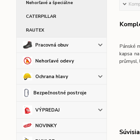
Nehorľavé a špeciálne
Kompl
CATERPILLAR
Komple
RAUTEX
Pracovná obuv
Pánské mo
kapsa na
Nehorľavé odevy
průmysl, 
Ochrana hlavy
Bezpečnostné postroje
VÝPREDAJ
NOVINKY
Súvisia