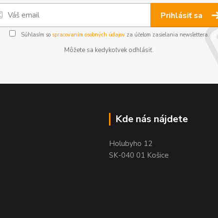
Prihlásiť sa
Súhlasím so
spracovaním osobných údajov
za účelom zasielania newslettera.
Môžete sa kedykoľvek odhlásiť.
Kde nás nájdete
Holubyho 12
SK-040 01 Košice