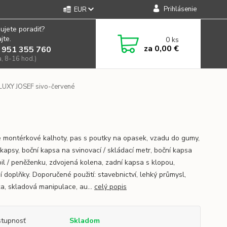
Prihlásenie
EUR
ujete poradiť?
jte.
0
ks
za
0,00 €
 951 355 760
a, 8-16 hod.)
LUXY JOSEF sivo-červené
 montérkové kalhoty, pas s poutky na opasek, vzadu do gumy,
 kapsy, boční kapsa na svinovací / skládací metr, boční kapsa
il / peněženku, zdvojená kolena, zadní kapsa s klopou,
í doplňky. Doporučené použití: stavebnictví, lehký průmysl,
ka, skladová manipulace, au...
celý popis
tupnosť
Skladom