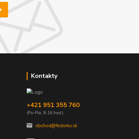
Kontakty
+421 951 355 760
(Po-Pia, 8-16 hod.)
obchod@fedorko.sk