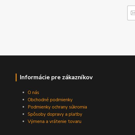
Informácie pre zákazníkov
O nás
Obchodné podmienky
Podmienky ochrany súkromia
Spôsoby dopravy a platby
Výmena a vrátenie tovaru