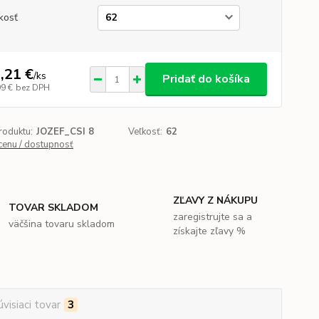
kosť
,21 €
/
ks
Pridať do košíka
99 €
bez DPH
roduktu:
JOZEF_CSI 8
Veľkosť:
62
 cenu / dostupnosť
ZĽAVY Z NÁKUPU
TOVAR SKLADOM
zaregistrujte sa a
väčšina tovaru skladom
získajte zľavy %
úvisiaci tovar
3