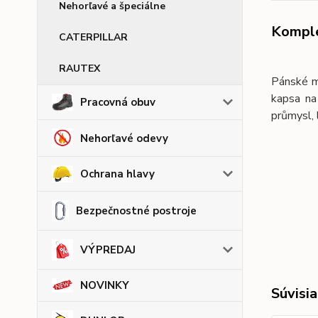
Nehorľavé a špeciálne
Komple
CATERPILLAR
RAUTEX
Pánské mo
kapsa na
Pracovná obuv
průmysl, 
Nehorľavé odevy
Ochrana hlavy
Bezpečnostné postroje
VÝPREDAJ
NOVINKY
Súvisia