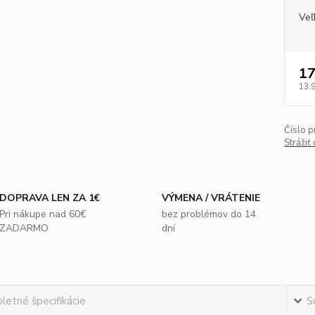
Veľ
17
13,
Číslo p
Strážiť
DOPRAVA LEN ZA 1€
VÝMENA / VRÁTENIE
Pri nákupe nad 60€
bez problémov do 14
ZADARMO
dní
etné špecifikácie
S