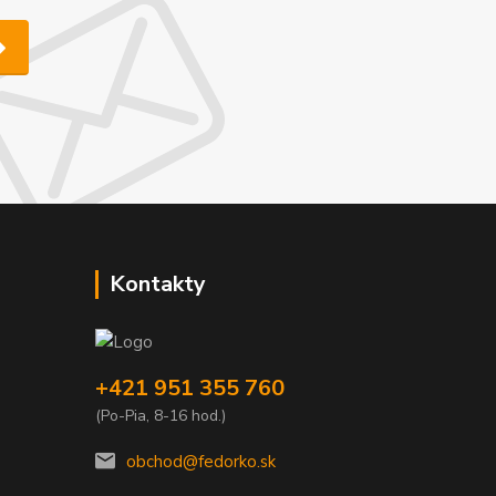
Kontakty
+421 951 355 760
(Po-Pia, 8-16 hod.)
obchod@fedorko.sk