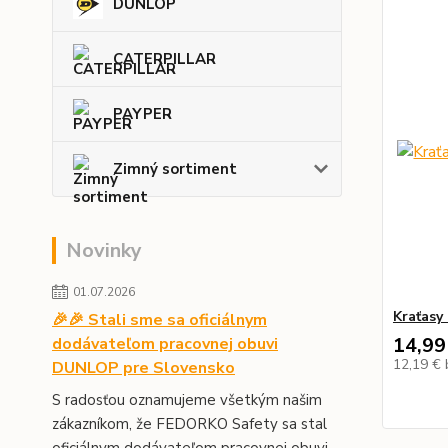
DUNLOP
CATERPILLAR
PAYPER
Zimný sortiment
Novinky
01.07.2026
Kraťas
🎉🎉 Stali sme sa oficiálnym
14,99
dodávateľom pracovnej obuvi
12,19 €
DUNLOP pre Slovensko
S radosťou oznamujeme všetkým našim
zákazníkom, že FEDORKO Safety sa stal