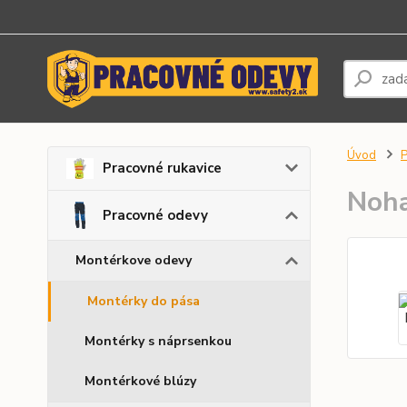
Úvod
P
Pracovné rukavice
Noha
Pracovné odevy
Montérkove odevy
Montérky do pása
Montérky s náprsenkou
Montérkové blúzy