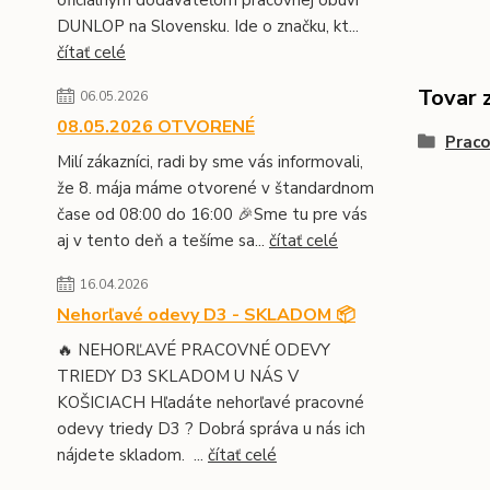
oficiálnym dodávateľom pracovnej obuvi
DUNLOP na Slovensku. Ide o značku, kt...
čítať celé
Tovar 
06.05.2026
08.05.2026 OTVORENÉ
Prac
Milí zákazníci, radi by sme vás informovali,
že 8. mája máme otvorené v štandardnom
čase od 08:00 do 16:00 🎉Sme tu pre vás
aj v tento deň a tešíme sa...
čítať celé
16.04.2026
Nehorľavé odevy D3 - SKLADOM 📦
🔥 NEHORĽAVÉ PRACOVNÉ ODEVY
TRIEDY D3 SKLADOM U NÁS V
KOŠICIACH Hľadáte nehorľavé pracovné
odevy triedy D3 ? Dobrá správa u nás ich
nájdete skladom. ...
čítať celé