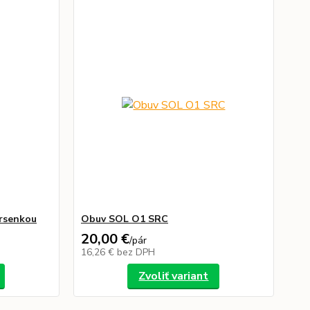
rsenkou
Obuv SOL O1 SRC
20,00 €
/
pár
16,26 €
bez DPH
Zvoliť variant