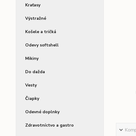
Kraťasy
Výstražné
Košele a tričká
Odevy softshell
Mikiny
Do dažda
Vesty
Čiapky
Odevné doplnky
Zdravotníctvo a gastro
Kompl