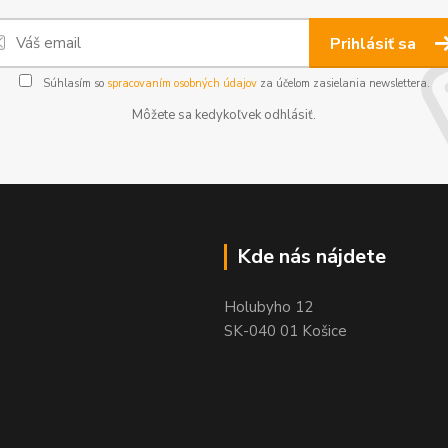
Prihlásiť sa
Súhlasím so
spracovaním osobných údajov
za účelom zasielania newslettera.
Môžete sa kedykoľvek odhlásiť.
Kde nás nájdete
Holubyho 12
SK-040 01 Košice