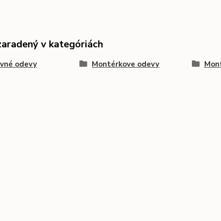
zaradený v kategóriách
ovné odevy
Montérkove odevy
Mont