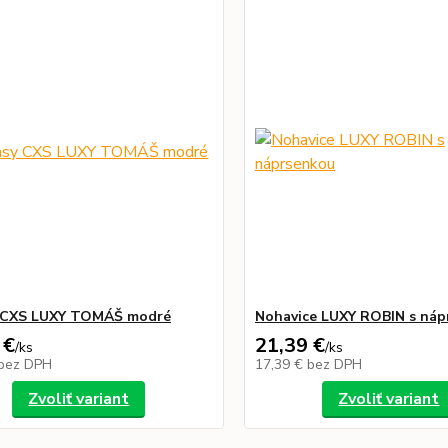
y CXS LUXY TOMÁŠ modré
Nohavice LUXY ROBIN s náp
 €
21,39 €
/
ks
/
ks
bez DPH
17,39 €
bez DPH
Zvoliť variant
Zvoliť variant