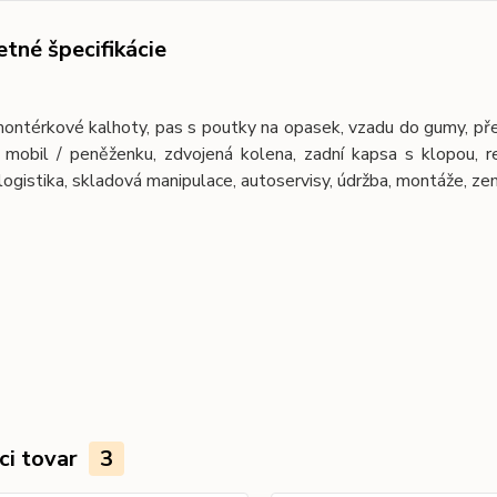
tné špecifikácie
ntérkové kalhoty, pas s poutky na opasek, vzadu do gumy, předn
 mobil / peněženku, zdvojená kolena, zadní kapsa s klopou, ref
logistika, skladová manipulace, autoservisy, údržba, montáže, ze
ci tovar
3