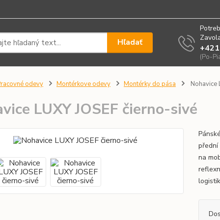
Potreb
Zavola
Hľadať
+421
(Po-Pi
racovné odevy
Montérkove odevy
Montérky do pása
Nohavice 
vice LUXY JOSEF čierno-sivé
Pánské
přední
na mob
reflexn
logisti
Dos