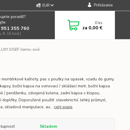
Prihlásenie
EUR
ujete poradiť?
jte.
0
ks
za
0,00 €
 951 355 760
a, 8-16 hod.)
LUXY JOSEF čierno-sivé
 montérkové kalhoty, pas s poutky na opasek, vzadu do gumy,
 kapsy, boční kapsa na svinovací / skládací metr, boční kapsa
il / peněženku, zdvojená kolena, zadní kapsa s klopou,
í doplňky. Doporučené použití: stavebnictví, lehký průmysl,
ka, skladová manipulace, au...
celý popis
tupnosť
Skladom