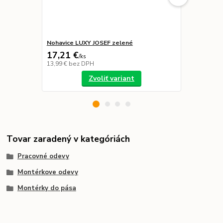
Nohavice LUXY JOSEF zelené
Nohavice LU
17,21 €
21,39 €
/
ks
/
k
13,99 €
bez DPH
17,39 €
bez 
Zvoliť variant
Tovar zaradený v kategóriách
Pracovné odevy
Montérkove odevy
Montérky do pása