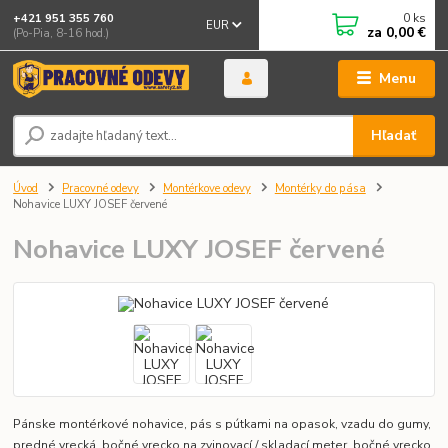
0
ks
+421 951 355 760
EUR
za
0,00 €
(Po-Pia, 8-16 hod.)
Menu
Hľadať
Úvod
Pracovné odevy
Montérkove odevy
Montérky do pása
Nohavice LUXY JOSEF červené
Nohavice LUXY JOSEF červené
Pánske montérkové nohavice, pás s pútkami na opasok, vzadu do gumy,
predné vrecká, bočné vrecko na zvinovací / skladací meter, bočné vrecko