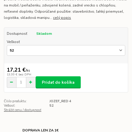
na mobil / peňaženku, zdvojené kolená, zadné vrecko s chlopňou,
reflexné doplnky. Odporúčané použitie: stavebníctvo, ľahký priemysel,
logistika, skladová manipu...
celý popis
Dostupnosť
Skladom
Veľkosť
17,21 €
/
ks
13,99 €
bez DPH
Pridať do košíka
Číslo produktu:
JOZEF_RED 4
Veľkosť:
52
Strážiť cenu / dostupnosť
DOPRAVA LEN ZA 1€