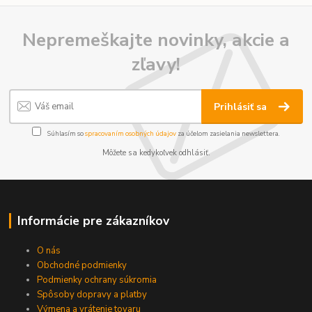
Nepremeškajte novinky, akcie a
zľavy!
Prihlásiť sa
Súhlasím so
spracovaním osobných údajov
za účelom zasielania newslettera.
Môžete sa kedykoľvek odhlásiť.
Informácie pre zákazníkov
O nás
Obchodné podmienky
Podmienky ochrany súkromia
Spôsoby dopravy a platby
Výmena a vrátenie tovaru