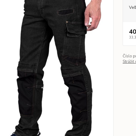
Veľ
40
33,
Číslo p
Strážiť