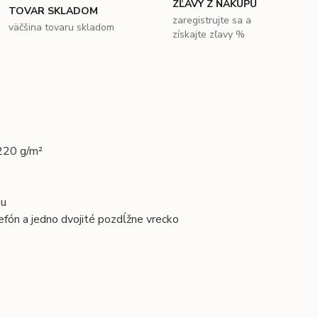
ZĽAVY Z NÁKUPU
TOVAR SKLADOM
zaregistrujte sa a
väčšina tovaru skladom
získajte zľavy %
 220 g/m²
ou
lefón a jedno dvojité pozdĺžne vrecko