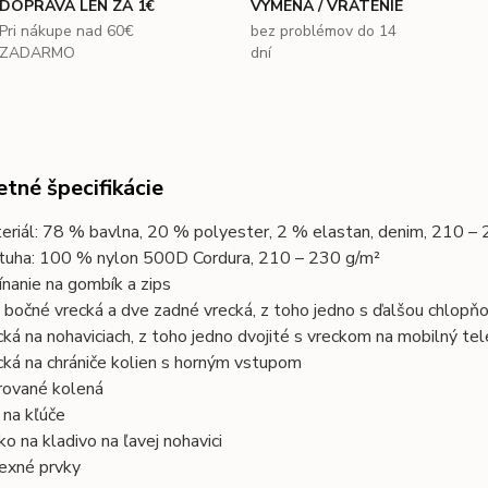
DOPRAVA LEN ZA 1€
VÝMENA / VRÁTENIE
Pri nákupe nad 60€
bez problémov do 14
ZADARMO
dní
tné špecifikácie
eriál: 78 % bavlna, 20 % polyester, 2 % elastan, denim, 210 –
tuha: 100 % nylon 500D Cordura, 210 – 230 g/m²
ínanie na gombík a zips
 bočné vrecká a dve zadné vrecká, z toho jedno s ďalšou chlopň
cká na nohaviciach, z toho jedno dvojité s vreckom na mobilný te
cká na chrániče kolien s horným vstupom
rované kolená
p na kľúče
ko na kladivo na ľavej nohavici
lexné prvky