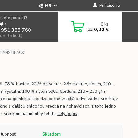
Prihlásenie
EUR
ujete poradiť?
jte.
0
ks
za
0,00 €
 951 355 760
a, 8-16 hod.)
 JEANS BLACK
ál: 78 % bavlna, 20 % polyester, 2 % elastan, denim, 210 –
m² výstuha: 100 % nylon 500D Cordura, 210 – 230 g/m²
nie na gombík a zips dve bočné vrecká a dve zadné vrecká, z
edno s ďalšou chlopňou vrecká na nohaviciach, z toho jedno
 s vreckom na mobilný telef...
celý popis
tupnosť
Skladom