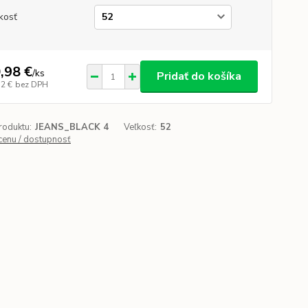
kosť
,98 €
/
ks
Pridať do košíka
32 €
bez DPH
roduktu:
JEANS_BLACK 4
Veľkosť:
52
 cenu / dostupnosť