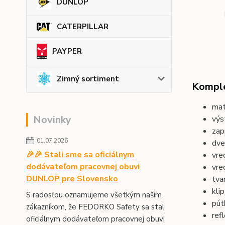
DUNLOP
CATERPILLAR
PAYPER
Zimný sortiment
Komple
mat
Novinky
výs
zap
01.07.2026
dve
🎉🎉 Stali sme sa oficiálnym
vre
dodávateľom pracovnej obuvi
vre
DUNLOP pre Slovensko
tva
kli
S radosťou oznamujeme všetkým našim
pút
zákazníkom, že FEDORKO Safety sa stal
ref
oficiálnym dodávateľom pracovnej obuvi