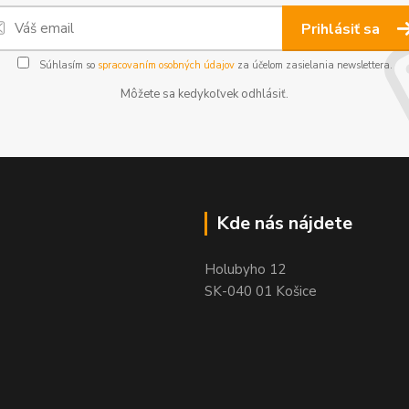
Prihlásiť sa
Súhlasím so
spracovaním osobných údajov
za účelom zasielania newslettera.
Môžete sa kedykoľvek odhlásiť.
Kde nás nájdete
Holubyho 12
SK-040 01 Košice