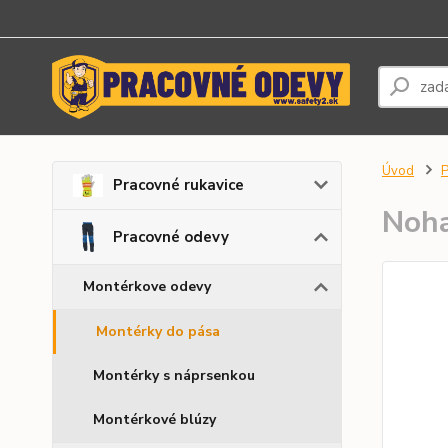
Úvod
P
Pracovné rukavice
Noh
Pracovné odevy
Montérkove odevy
Montérky do pása
Montérky s náprsenkou
Montérkové blúzy