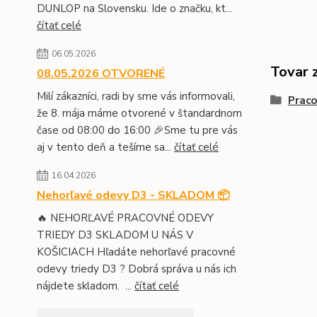
DUNLOP na Slovensku. Ide o značku, kt...
čítať celé
06.05.2026
Tovar 
08.05.2026 OTVORENÉ
Milí zákazníci, radi by sme vás informovali,
Prac
že 8. mája máme otvorené v štandardnom
čase od 08:00 do 16:00 🎉Sme tu pre vás
aj v tento deň a tešíme sa...
čítať celé
16.04.2026
Nehorľavé odevy D3 - SKLADOM 📦
🔥 NEHORĽAVÉ PRACOVNÉ ODEVY
TRIEDY D3 SKLADOM U NÁS V
KOŠICIACH Hľadáte nehorľavé pracovné
odevy triedy D3 ? Dobrá správa u nás ich
nájdete skladom. ...
čítať celé