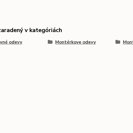
zaradený v kategóriách
ovné odevy
Montérkove odevy
Mont