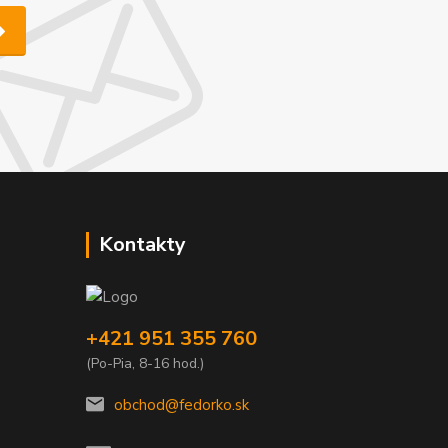
Kontakty
+421 951 355 760
(Po-Pia, 8-16 hod.)
obchod@fedorko.sk