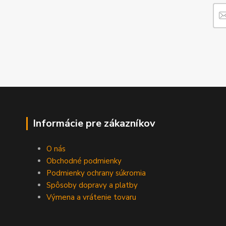
Informácie pre zákazníkov
O nás
Obchodné podmienky
Podmienky ochrany súkromia
Spôsoby dopravy a platby
Výmena a vrátenie tovaru