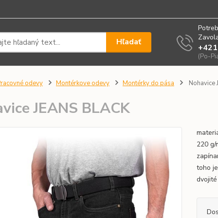
Potreb
Zavola
Hľadať
+421
(Po-Pi
racovné odevy
Montérkove odevy
Montérky do pása
Nohavice
avice JEANS BLACK
materi
220 g/
zapína
toho j
dvojité
Dos