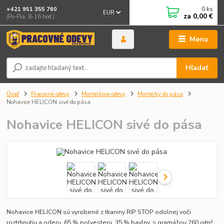
0
ks
+421 951 355 760
EUR
za
0,00 €
(Po-Pia, 8-16 hod.)
Menu
Hľadať
Úvod
Pracovné odevy
Montérkove odevy
Montérky do pása
Nohavice HELICON sivé do pása
Nohavice HELICON sivé do pása
Nohavice HELICON sú vyrobené z tkaniny RIP STOP odolnej voči
roztrhnutiu a oderu, 65 % polyesteru, 35 % bavlny, s gramážou 260 g/m².