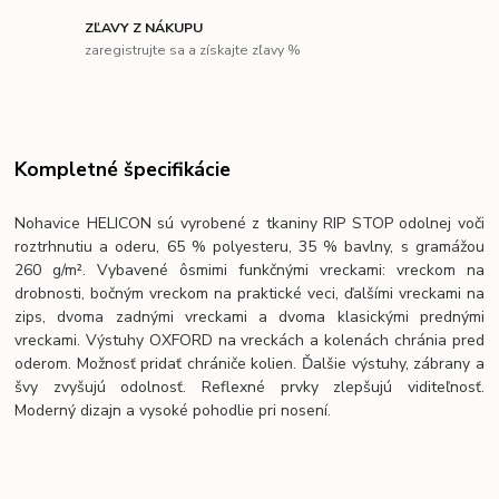
ZĽAVY Z NÁKUPU
zaregistrujte sa a získajte zľavy %
Kompletné špecifikácie
Nohavice HELICON sú vyrobené z tkaniny RIP STOP odolnej voči
roztrhnutiu a oderu, 65 % polyesteru, 35 % bavlny, s gramážou
260 g/m². Vybavené ôsmimi funkčnými vreckami: vreckom na
drobnosti, bočným vreckom na praktické veci, ďalšími vreckami na
zips, dvoma zadnými vreckami a dvoma klasickými prednými
vreckami. Výstuhy OXFORD na vreckách a kolenách chránia pred
oderom. Možnosť pridať chrániče kolien. Ďalšie výstuhy, zábrany a
švy zvyšujú odolnosť. Reflexné prvky zlepšujú viditeľnosť.
Moderný dizajn a vysoké pohodlie pri nosení.