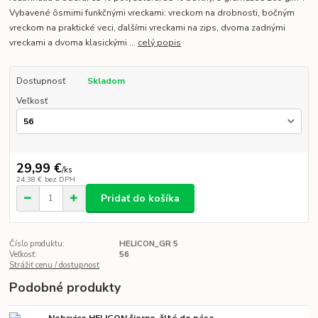
Vybavené ôsmimi funkčnými vreckami: vreckom na drobnosti, bočným
vreckom na praktické veci, ďalšími vreckami na zips, dvoma zadnými
vreckami a dvoma klasickými ...
celý popis
Dostupnosť
Skladom
Veľkosť
29,99 €
/
ks
24,38 €
bez DPH
Pridať do košíka
Číslo produktu:
HELICON_GR 5
Veľkosť:
56
Strážiť cenu / dostupnosť
Podobné produkty