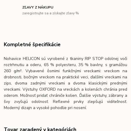
ZĽAVY Z NÁKUPU
zaregistrujte sa a získajte zľavy %
Kompletné špecifikácie
Nohavice HELICON sú vyrobené z tkaniny RIP STOP odolnej voči
roztrhnutiu a oderu, 65 % polyesteru, 35 % bavlny, s gramážou
260 g/m². Vybavené ôsmimi funkčnými vreckami: vreckom na
drobnosti, bočným vreckom na praktické veci, ďalšími vreckami na
zips, dvoma zadnými vreckami a dvoma klasickými prednými
vreckami. Výstuhy OXFORD na vreckách a kolenách chránia pred
oderom. Možnosť pridať chrániče kolien. Ďalšie výstuhy, zábrany a
švy zvyšujú odolnosť. Reflexné prvky zlepšujú viditeľnosť.
Moderný dizajn a vysoké pohodlie pri nosení.
Tovar zaradený v kategóriách