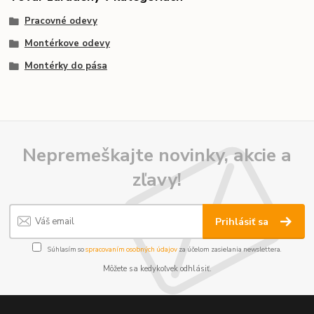
Pracovné odevy
Montérkove odevy
Montérky do pása
Nepremeškajte novinky, akcie a
zľavy!
Prihlásiť sa
Súhlasím so
spracovaním osobných údajov
za účelom zasielania newslettera.
Môžete sa kedykoľvek odhlásiť.