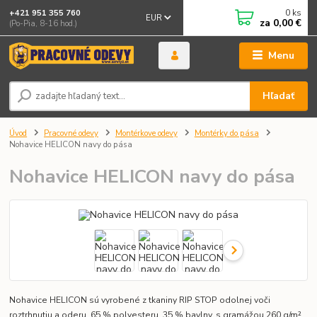
0
ks
+421 951 355 760
EUR
za
0,00 €
(Po-Pia, 8-16 hod.)
Menu
Hľadať
Úvod
Pracovné odevy
Montérkove odevy
Montérky do pása
Nohavice HELICON navy do pása
Nohavice HELICON navy do pása
Nohavice HELICON sú vyrobené z tkaniny RIP STOP odolnej voči
roztrhnutiu a oderu, 65 % polyesteru, 35 % bavlny, s gramážou 260 g/m².