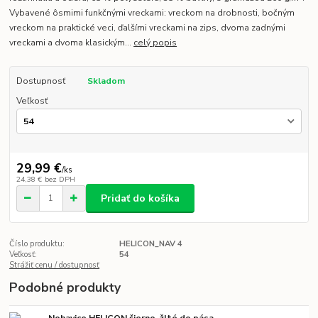
Vybavené ôsmimi funkčnými vreckami: vreckom na drobnosti, bočným
vreckom na praktické veci, ďalšími vreckami na zips, dvoma zadnými
vreckami a dvoma klasickým...
celý popis
Dostupnosť
Skladom
Veľkosť
29,99 €
/
ks
24,38 €
bez DPH
Pridať do košíka
Číslo produktu:
HELICON_NAV 4
Veľkosť:
54
Strážiť cenu / dostupnosť
Podobné produkty