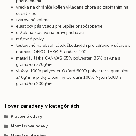
priehradkami
vrecká na chrániče kolien vkladané zhora so zapínaním na
suchý zips
tvarované kolená
elastický pás vzadu pre lepšie prispôsobenie
držiak na kladivo na pravej nohavici
reflexné prvky
testované na obsah látok škodlivých pre zdravie v súlade s
normami OEKO-TEX® Standard 100
materiál: látka CANVAS 65% polyester, 35% bavlna s
gramážou 270g/m²
vložky: 100% polyester Oxford 600D polyester s gramážou
240g/m² a prvky z tkaniny Cordura 100% Nylon 500D s
gramážou 200g/m²
Tovar zaradený v kategóriách
Pracovné odevy
Montérkove odevy
Montérky do pása