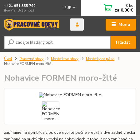
0
ks
+421 951 355 760
EUR
za
0,00 €
(Po-Pia, 8-16 hod.)
Menu
Hľadať
Úvod
Pracovné odevy
Montérkove odevy
Montérky do pása
Nohavice FORMEN moro-žlté
Nohavice FORMEN moro-žlté
zapínanie na gombík a zips dve dvojité bočné vrecká a dve zadné vrecká
zapínané na suchý zips vrecká na nohaviciach, z toho jedno zapínané na