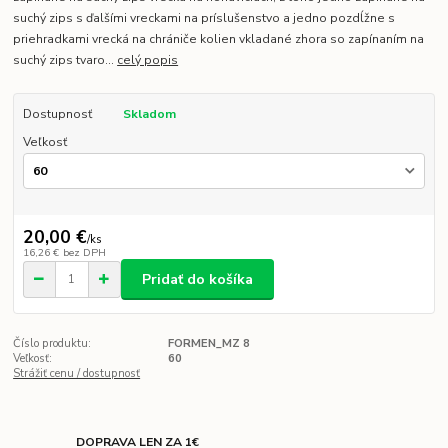
suchý zips s ďalšími vreckami na príslušenstvo a jedno pozdĺžne s
priehradkami vrecká na chrániče kolien vkladané zhora so zapínaním na
suchý zips tvaro...
celý popis
Dostupnosť
Skladom
Veľkosť
20,00 €
/
ks
16,26 €
bez DPH
Pridať do košíka
Číslo produktu:
FORMEN_MZ 8
Veľkosť:
60
Strážiť cenu / dostupnosť
DOPRAVA LEN ZA 1€