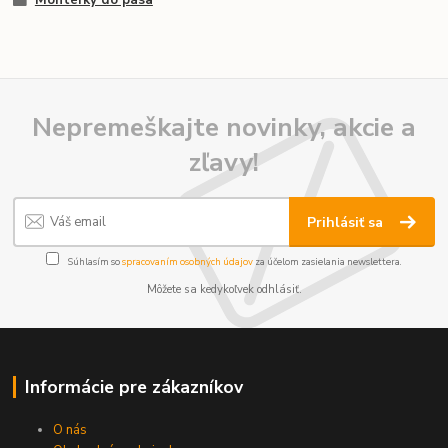
Nepremeškajte novinky, akcie a
zľavy!
Prihlásiť sa
Súhlasím so
spracovaním osobných údajov
za účelom zasielania newslettera.
Môžete sa kedykoľvek odhlásiť.
Informácie pre zákazníkov
O nás