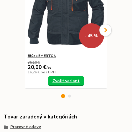
- 45 %
Blúza EMERTON
Obuv SOL O
36,10 €
20,00 €
20,00 €
/
ks
/
p
16,26 €
bez DPH
16,26 €
bez 
Zvoliť variant
Tovar zaradený v kategóriách
Pracovné odevy