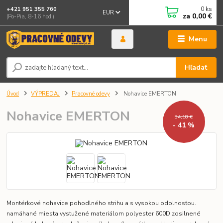
0
ks
+421 951 355 760
EUR
za
0,00 €
(Po-Pia, 8-16 hod.)
Menu
Hľadať
Úvod
VÝPREDAJ
Pracovné odevy
Nohavice EMERTON
Nohavice EMERTON
34,18 €
- 41 %
Montérkové nohavice pohodlného strihu a s vysokou odolnosťou.
namáhané miesta vystužené materiálom polyester 600D zosilnené