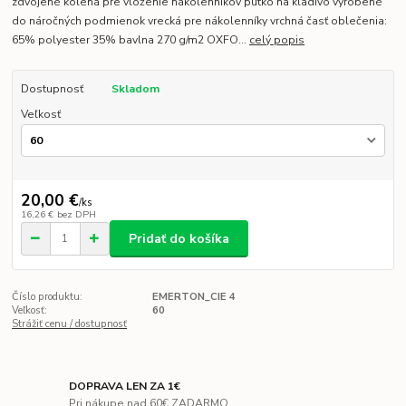
zdvojené kolená pre vloženie nákolenníkov pútko na kladivo vyrobené
do náročných podmienok vrecká pre nákolenníky vrchná časť oblečenia:
65% polyester 35% bavlna 270 g/m2 OXFO...
celý popis
Dostupnosť
Skladom
Veľkosť
20,00 €
/
ks
16,26 €
bez DPH
Pridať do košíka
Číslo produktu:
EMERTON_CIE 4
Veľkosť:
60
Strážiť cenu / dostupnosť
DOPRAVA LEN ZA 1€
Pri nákupe nad 60€ ZADARMO