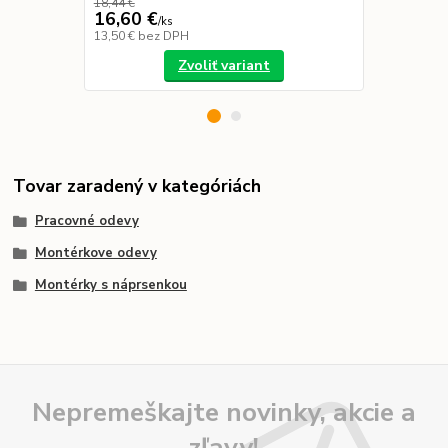
18,44 €
16,60 €
40,00 €
/
ks
13,50 €
bez DPH
32,52 €
bez 
Zvoliť variant
Tovar zaradený v kategóriách
Pracovné odevy
Montérkove odevy
Montérky s náprsenkou
Nepremeškajte novinky, akcie a
zľavy!