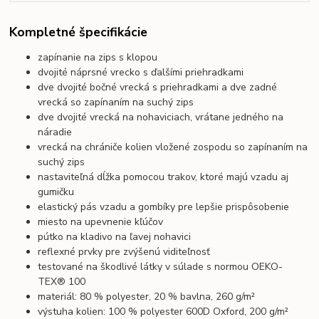
Kompletné špecifikácie
zapínanie na zips s klopou
dvojité náprsné vrecko s ďalšími priehradkami
dve dvojité bočné vrecká s priehradkami a dve zadné
vrecká so zapínaním na suchý zips
dve dvojité vrecká na nohaviciach, vrátane jedného na
náradie
vrecká na chrániče kolien vložené zospodu so zapínaním na
suchý zips
nastaviteľná dĺžka pomocou trakov, ktoré majú vzadu aj
gumičku
elastický pás vzadu a gombíky pre lepšie prispôsobenie
miesto na upevnenie kľúčov
pútko na kladivo na ľavej nohavici
reflexné prvky pre zvýšenú viditeľnosť
testované na škodlivé látky v súlade s normou OEKO-
TEX® 100
materiál: 80 % polyester, 20 % bavlna, 260 g/m²
výstuha kolien: 100 % polyester 600D Oxford, 200 g/m²