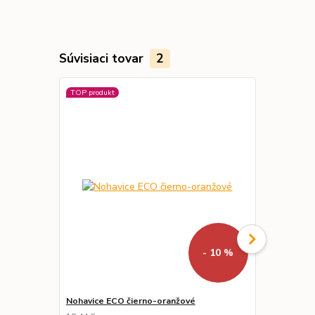
Súvisiaci tovar
2
TOP produkt
- 10 %
Nohavice ECO čierno-oranžové
Zimná bund