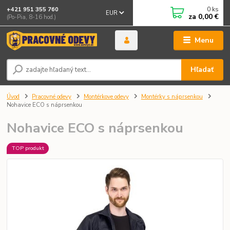
0
ks
+421 951 355 760
EUR
za
0,00 €
(Po-Pia, 8-16 hod.)
Menu
Hľadať
Úvod
Pracovné odevy
Montérkove odevy
Montérky s náprsenkou
Nohavice ECO s náprsenkou
Nohavice ECO s náprsenkou
TOP produkt