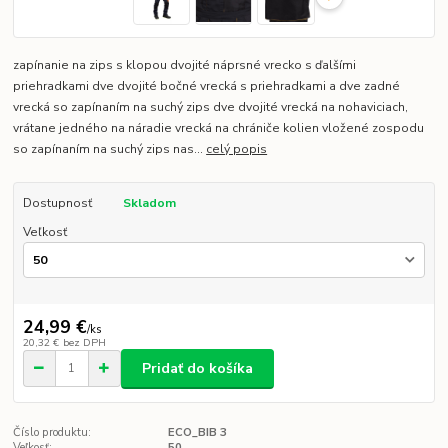
zapínanie na zips s klopou dvojité náprsné vrecko s ďalšími
priehradkami dve dvojité bočné vrecká s priehradkami a dve zadné
vrecká so zapínaním na suchý zips dve dvojité vrecká na nohaviciach,
vrátane jedného na náradie vrecká na chrániče kolien vložené zospodu
so zapínaním na suchý zips nas...
celý popis
Dostupnosť
Skladom
Veľkosť
24,99 €
/
ks
20,32 €
bez DPH
Pridať do košíka
Číslo produktu:
ECO_BIB 3
Veľkosť:
50