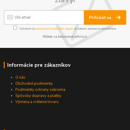
Prihlásiť sa
Súhlasím so
spracovaním osobných údajov
za účelom zasielania newslettera.
Môžete sa kedykoľvek odhlásiť.
Informácie pre zákazníkov
O nás
Obchodné podmienky
Podmienky ochrany súkromia
Spôsoby dopravy a platby
Výmena a vrátenie tovaru