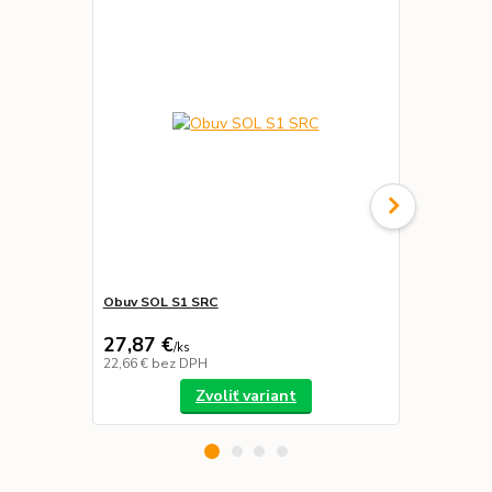
Obuv SOL S1 SRC
Zimná bund
27,87 €
40,00 €
/
ks
22,66 €
bez DPH
32,52 €
bez 
Zvoliť variant