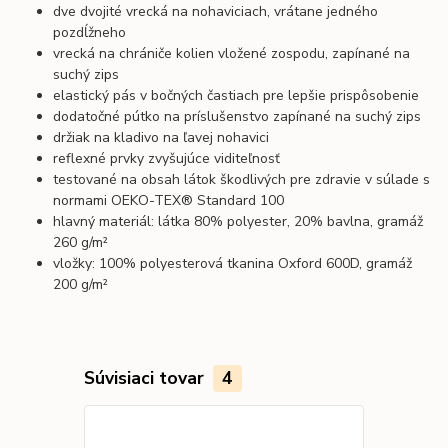
dve dvojité vrecká na nohaviciach, vrátane jedného
pozdĺžneho
vrecká na chrániče kolien vložené zospodu, zapínané na
suchý zips
elastický pás v bočných častiach pre lepšie prispôsobenie
dodatočné pútko na príslušenstvo zapínané na suchý zips
držiak na kladivo na ľavej nohavici
reflexné prvky zvyšujúce viditeľnosť
testované na obsah látok škodlivých pre zdravie v súlade s
normami OEKO-TEX® Standard 100
hlavný materiál: látka 80% polyester, 20% bavlna, gramáž
260 g/m²
vložky: 100% polyesterová tkanina Oxford 600D, gramáž
200 g/m²
Súvisiaci tovar
4