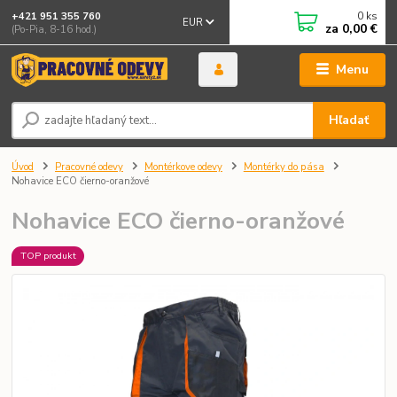
0
ks
+421 951 355 760
EUR
za
0,00 €
(Po-Pia, 8-16 hod.)
Menu
Hľadať
Úvod
Pracovné odevy
Montérkove odevy
Montérky do pása
Nohavice ECO čierno-oranžové
Nohavice ECO čierno-oranžové
TOP produkt