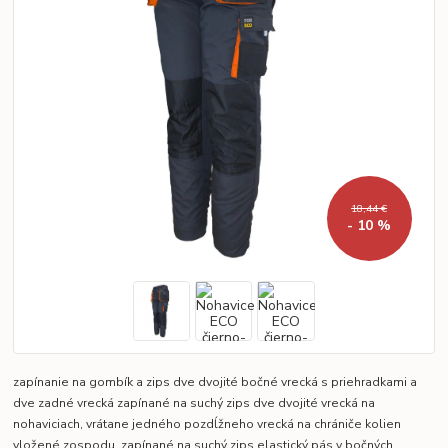
18,44 €
- 10 %
zapínanie na gombík a zips dve dvojité bočné vrecká s priehradkami a
dve zadné vrecká zapínané na suchý zips dve dvojité vrecká na
nohaviciach, vrátane jedného pozdĺžneho vrecká na chrániče kolien
vložené zospodu, zapínané na suchý zips elastický pás v bočných