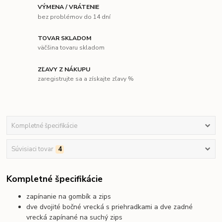
VÝMENA / VRÁTENIE
bez problémov do 14 dní
TOVAR SKLADOM
väčšina tovaru skladom
ZĽAVY Z NÁKUPU
zaregistrujte sa a získajte zľavy %
Kompletné špecifikácie
Súvisiaci tovar
4
Kompletné špecifikácie
zapínanie na gombík a zips
dve dvojité bočné vrecká s priehradkami a dve zadné
vrecká zapínané na suchý zips