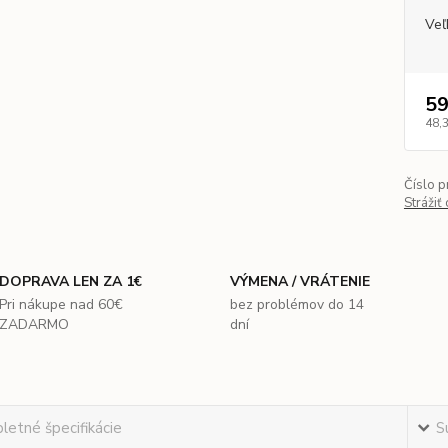
Veľ
59
48,
Číslo p
Strážiť
DOPRAVA LEN ZA 1€
VÝMENA / VRÁTENIE
Pri nákupe nad 60€
bez problémov do 14
ZADARMO
dní
etné špecifikácie
S