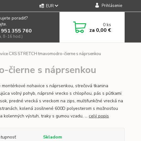
Prihlásenie
EUR
ujete poradiť?
jte.
0
ks
za
0,00 €
 951 355 760
a, 8-16 hod.)
vice CXS STRETCH tmavomodro-čierne s náprsenkou
-čierne s náprsenkou
 montérkové nohavice s náprsenkou, strečová tkanina
júca voľný pohyb, náprsné vrecko s chlopňou, pás s pútkami
sok, predné vrecká s vreckom na zips, multifunkčné vrecká na
stranách, kolená zosilnené 600D polyesterom s možnosťou
ia kolenných výstuh, traky s gumou vzadu, ...
celý popis
tupnosť
Skladom