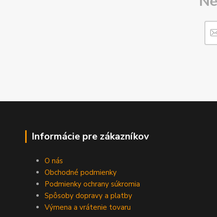
Ne
Informácie pre zákazníkov
O nás
Obchodné podmienky
Podmienky ochrany súkromia
Spôsoby dopravy a platby
Výmena a vrátenie tovaru