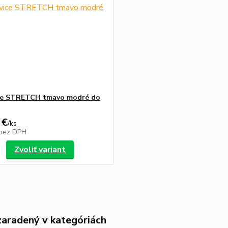
ce STRETCH tmavo modré do
 €
/
ks
bez DPH
Zvoliť variant
zaradený v kategóriách