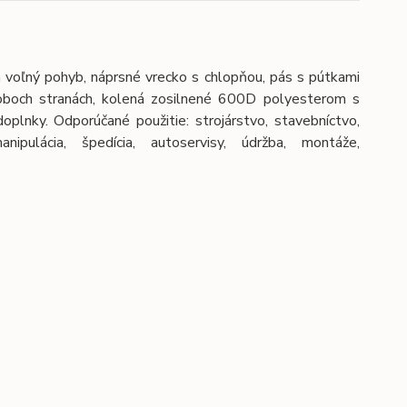
 voľný pohyb, náprsné vrecko s chlopňou, pás s pútkami
 oboch stranách, kolená zosilnené 600D polyesterom s
plnky. Odporúčané použitie: strojárstvo, stavebníctvo,
nipulácia, špedícia, autoservisy, údržba, montáže,