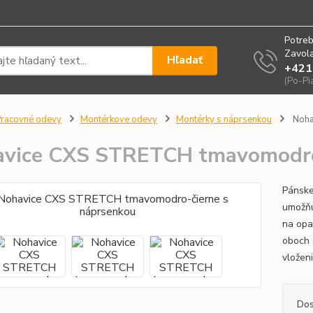
Potreb
Zavola
Hľadať
+421
(Po-Pi
racovné odevy
Montérkove odevy
Montérky s náprsenkou
Noha
vice CXS STRETCH tmavomodro
Pánske
umožňu
na opa
oboch 
vložen
Dos