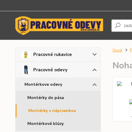
Úvod
P
Pracovné rukavice
Noha
Pracovné odevy
Montérkove odevy
Montérky do pása
Montérky s náprsenkou
Montérkové blúzy