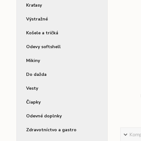
Kraťasy
Výstražné
Košele a tričká
Odevy softshell
Mikiny
Do dažda
Vesty
Čiapky
Odevné doplnky
Zdravotníctvo a gastro
Kompl