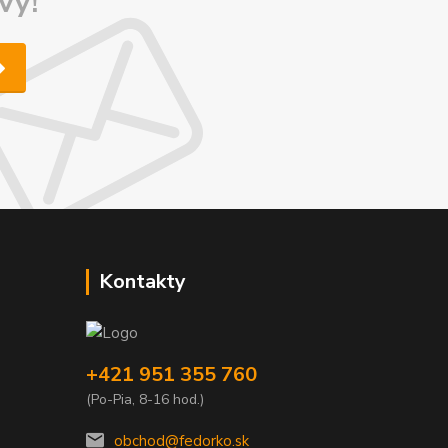
vy!
Kontakty
+421 951 355 760
(Po-Pia, 8-16 hod.)
obchod@fedorko.sk