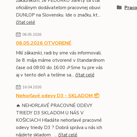
zákazníkom, že FEDORKO Safety sa stal
oficiálnym dodávateľom pracovnej obuvi
Prac
DUNLOP na Slovensku. Ide o značku, kt...
čítať celé
06.05.2026
08.05.2026 OTVORENÉ
Milí zákazníci, radi by sme vás informovali,
že 8. mája máme otvorené v štandardnom
čase od 08:00 do 16:00 🎉Sme tu pre vás
aj v tento deň a tešíme sa...
čítať celé
16.04.2026
Nehorľavé odevy D3 - SKLADOM 📦
🔥 NEHORĽAVÉ PRACOVNÉ ODEVY
TRIEDY D3 SKLADOM U NÁS V
KOŠICIACH Hľadáte nehorľavé pracovné
odevy triedy D3 ? Dobrá správa u nás ich
nájdete skladom. ...
čítať celé