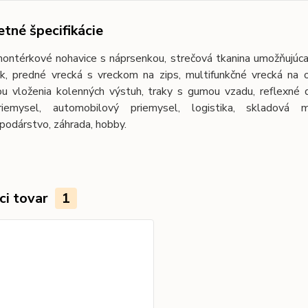
tné špecifikácie
ontérkové nohavice s náprsenkou, strečová tkanina umožňujúca
k, predné vrecká s vreckom na zips, multifunkčné vrecká na
u vloženia kolenných výstuh, traky s gumou vzadu, reflexné do
iemysel, automobilový priemysel, logistika, skladová ma
podárstvo, záhrada, hobby.
ci tovar
1