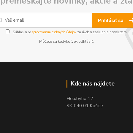
premeškajte novinky, akcie a zľa
Prihlásiť sa
Súhlasím so
spracovaním osobných údajov
za účelom zasielania newslettera.
Môžete sa kedykoľvek odhlásiť.
Kde nás nájdete
Holubyho 12
SK-040 01 Košice