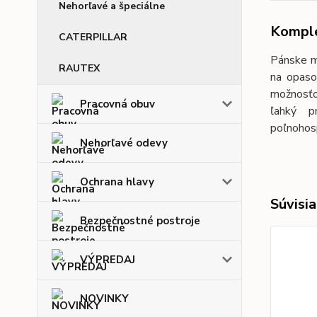
Nehorľavé a špeciálne
Komple
CATERPILLAR
Pánske m
RAUTEX
na opaso
možnosťo
Pracovná obuv
ľahký pr
poľnohos
Nehorľavé odevy
Ochrana hlavy
Súvisia
Bezpečnostné postroje
VÝPREDAJ
NOVINKY