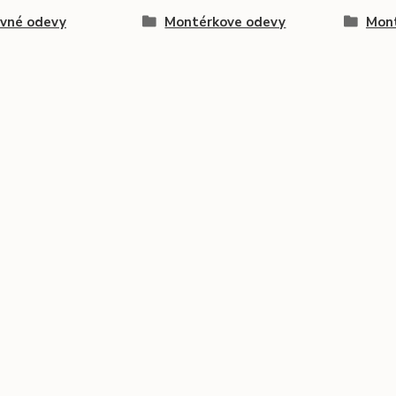
ovné odevy
Montérkove odevy
Mont