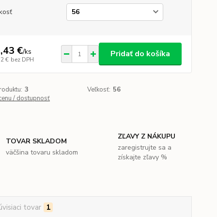
kosť
,43 €
/
ks
Pridať do košíka
32 €
bez DPH
roduktu:
3
Veľkosť:
56
 cenu / dostupnosť
ZĽAVY Z NÁKUPU
TOVAR SKLADOM
zaregistrujte sa a
väčšina tovaru skladom
získajte zľavy %
úvisiaci tovar
1