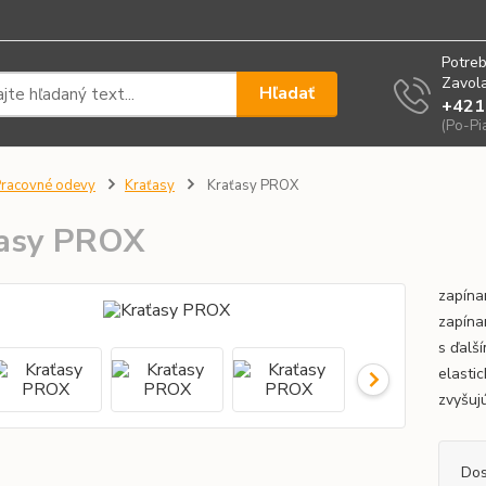
Potreb
Zavola
Hľadať
+421
(Po-Pi
racovné odevy
Kraťasy
Kraťasy PROX
ťasy PROX
zapína
zapína
s ďalš
elasti
zvyšujú
Dos