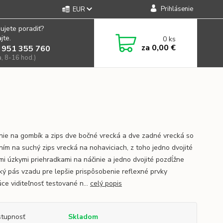
Prihlásenie
EUR
ujete poradiť?
jte.
0
ks
za
0,00 €
 951 355 760
a, 8-16 hod.)
nie na gombík a zips dve bočné vrecká a dve zadné vrecká so
ním na suchý zips vrecká na nohaviciach, z toho jedno dvojité
ími úzkymi priehradkami na náčinie a jedno dvojité pozdĺžne
cký pás vzadu pre lepšie prispôsobenie reflexné prvky
ce viditeľnosť testované n...
celý popis
tupnosť
Skladom