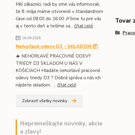
Milí zákazníci, radi by sme vás informovali,
že 8. mája máme otvorené v štandardnom
čase od 08:00 do 16:00 🎉Sme tu pre vás
Tovar 
aj v tento deň a tešíme sa...
čítať celé
Prac
16.04.2026
Nehorľavé odevy D3 - SKLADOM 📦
🔥 NEHORĽAVÉ PRACOVNÉ ODEVY
TRIEDY D3 SKLADOM U NÁS V
KOŠICIACH Hľadáte nehorľavé pracovné
odevy triedy D3 ? Dobrá správa u nás ich
nájdete skladom. ...
čítať celé
Zobraziť všetky novinky
Nepremeškajte novinky, akcie
a zľavy!