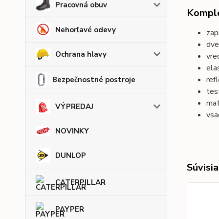
Pracovná obuv
Komple
Nehorľavé odevy
zap
dve
Ochrana hlavy
vre
ela
ref
Bezpečnostné postroje
tes
mat
VÝPREDAJ
vsa
NOVINKY
DUNLOP
Súvisia
CATERPILLAR
PAYPER