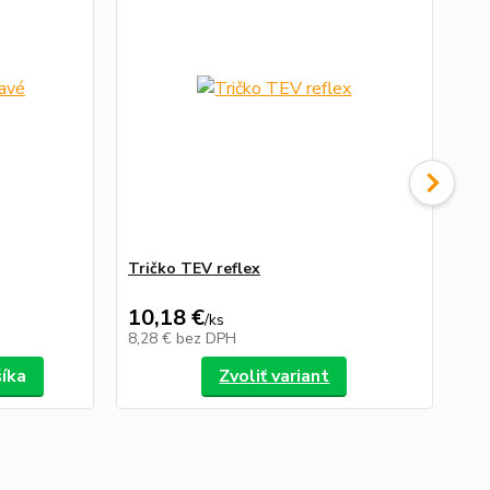
Tričko TEV reflex
Pr
10,18 €
5,
/
ks
8,28 €
bez DPH
4,
šíka
Zvoliť variant