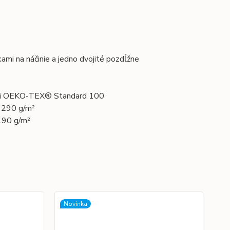
kami na náčinie a jedno dvojité pozdĺžne
mami OEKO-TEX® Standard 100
u 290 g/m²
190 g/m²
Novinka