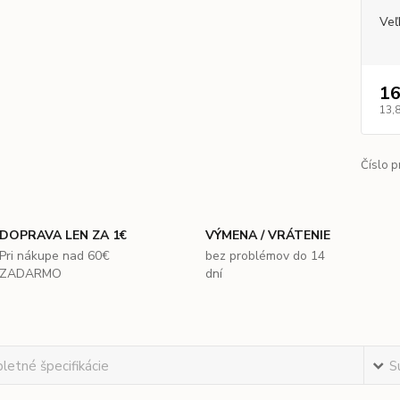
Veľ
16
13,
Číslo p
DOPRAVA LEN ZA 1€
VÝMENA / VRÁTENIE
Pri nákupe nad 60€
bez problémov do 14
ZADARMO
dní
etné špecifikácie
S