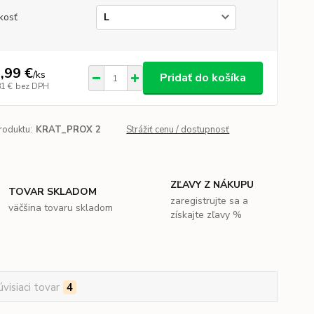
kosť
,99 €
/
ks
Pridať do košíka
81 €
bez DPH
roduktu:
KRAT_PROX 2
Strážiť cenu / dostupnosť
ZĽAVY Z NÁKUPU
TOVAR SKLADOM
zaregistrujte sa a
väčšina tovaru skladom
získajte zľavy %
úvisiaci tovar
4