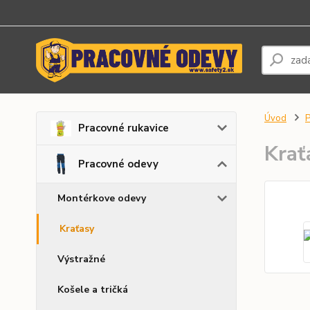
Úvod
P
Pracovné rukavice
Kra
Pracovné odevy
Montérkove odevy
Kraťasy
Výstražné
Košele a tričká