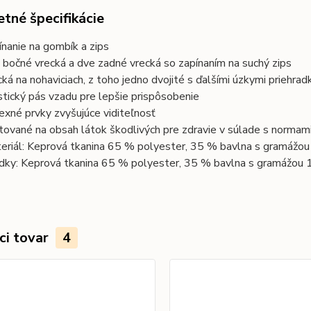
tné špecifikácie
ínanie na gombík a zips
 bočné vrecká a dve zadné vrecká so zapínaním na suchý zips
cká na nohaviciach, z toho jedno dvojité s ďalšími úzkymi priehrad
stický pás vzadu pre lepšie prispôsobenie
lexné prvky zvyšujúce viditeľnosť
tované na obsah látok škodlivých pre zdravie v súlade s nor
eriál: Keprová tkanina 65 % polyester, 35 % bavlna s gramážo
dky: Keprová tkanina 65 % polyester, 35 % bavlna s gramážou 
ci tovar
4