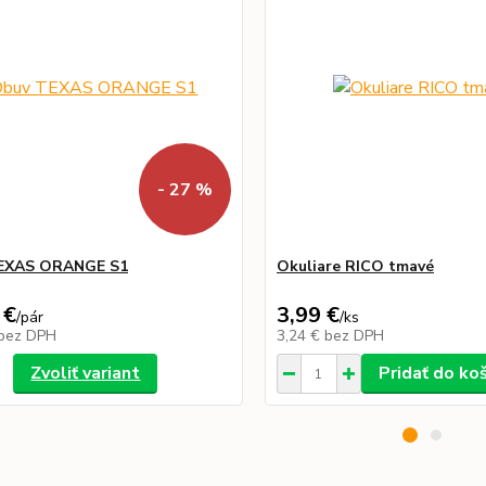
- 27 %
EXAS ORANGE S1
Okuliare RICO tmavé
 €
3,99 €
/
pár
/
ks
bez DPH
3,24 €
bez DPH
Zvoliť variant
Pridať do ko