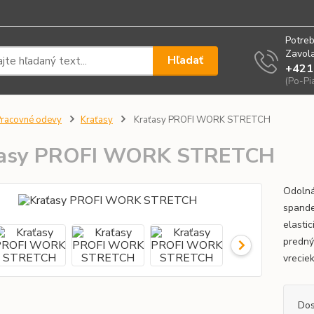
Potreb
Zavola
Hľadať
+421
(Po-Pi
racovné odevy
Kraťasy
Kraťasy PROFI WORK STRETCH
ťasy PROFI WORK STRETCH
Odolná
spande
elastic
predný
vreciek
Dos