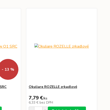
- 13 %
 SRC
Okuliare ROZELLE zrkadlové
7,79 €
/
ks
6,33 €
bez DPH