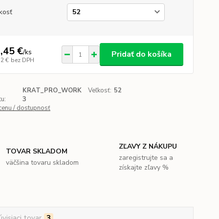
kosť
,45 €
/
ks
Pridať do košíka
32 €
bez DPH
KRAT_PRO_WORK
Veľkosť:
52
u:
3
 cenu / dostupnosť
ZĽAVY Z NÁKUPU
TOVAR SKLADOM
zaregistrujte sa a
väčšina tovaru skladom
získajte zľavy %
úvisiaci tovar
3