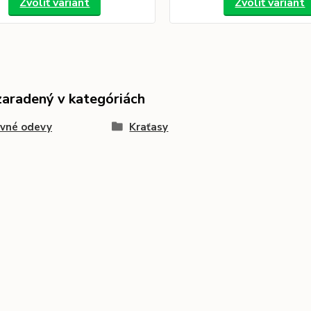
Zvoliť variant
Zvoliť variant
zaradený v kategóriách
ovné odevy
Kraťasy