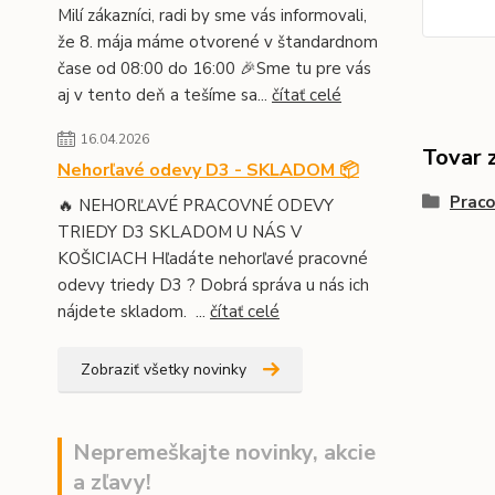
Milí zákazníci, radi by sme vás informovali,
že 8. mája máme otvorené v štandardnom
čase od 08:00 do 16:00 🎉Sme tu pre vás
aj v tento deň a tešíme sa...
čítať celé
16.04.2026
Tovar 
Nehorľavé odevy D3 - SKLADOM 📦
Prac
🔥 NEHORĽAVÉ PRACOVNÉ ODEVY
TRIEDY D3 SKLADOM U NÁS V
KOŠICIACH Hľadáte nehorľavé pracovné
odevy triedy D3 ? Dobrá správa u nás ich
nájdete skladom. ...
čítať celé
Zobraziť všetky novinky
Nepremeškajte novinky, akcie
a zľavy!