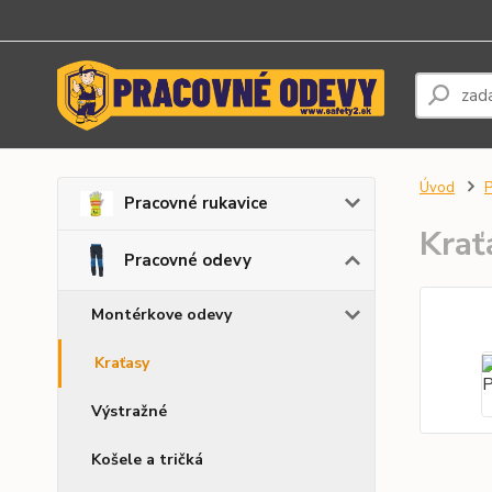
Úvod
P
Pracovné rukavice
Kra
Pracovné odevy
Montérkove odevy
Kraťasy
Výstražné
Košele a tričká