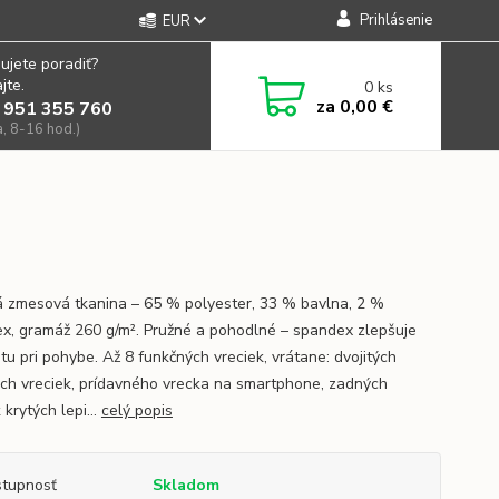
Prihlásenie
EUR
ujete poradiť?
jte.
0
ks
za
0,00 €
 951 355 760
a, 8-16 hod.)
 zmesová tkanina – 65 % polyester, 33 % bavlna, 2 %
x, gramáž 260 g/m². Pružné a pohodlné – spandex zlepšuje
itu pri pohybe. Až 8 funkčných vreciek, vrátane: dvojitých
ch vreciek, prídavného vrecka na smartphone, zadných
 krytých lepi...
celý popis
tupnosť
Skladom