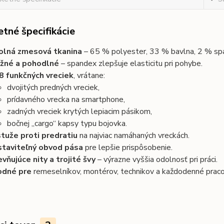
tné špecifikácie
lná zmesová tkanina
 – 65 % polyester, 33 % bavlna, 2 % sp
žné a pohodlné
 – spandex zlepšuje elasticitu pri pohybe.
8 funkčných vreciek
, vrátane:
dvojitých predných vreciek,
prídavného vrecka na smartphone,
zadných vreciek krytých lepiacim pásikom,
bočnej „cargo“ kapsy typu bojovka.
tuže proti predratiu
 na najviac namáhaných vreckách.
taviteľný obvod pása
 pre lepšie prispôsobenie.
vňujúce nity a trojité švy
 – výrazne vyššia odolnosť pri práci.
odné pre
 remeselníkov, montérov, technikov a každodenné praco