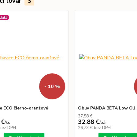
ci tovar
3
dukt
- 10 %
e ECO čierno-oranžové
Obuv PANDA BETA Low O1
37,58 €
 €
32,88 €
/
ks
/
pár
bez DPH
26,73 €
bez DPH