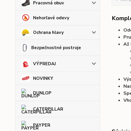
Pracovná obuv
Komple
Nehorľavé odevy
Odo
Ochrana hlavy
Pru
Až 
Bezpečnostné postroje
VÝPREDAJ
NOVINKY
Výs
Nas
Spe
DUNLOP
Vh
CATERPILLAR
PAYPER