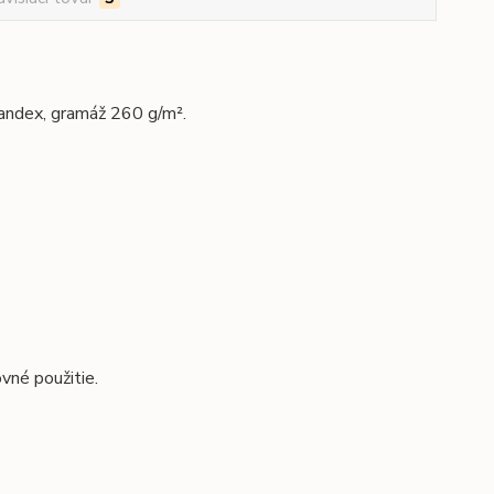
andex, gramáž 260 g/m².
vné použitie.