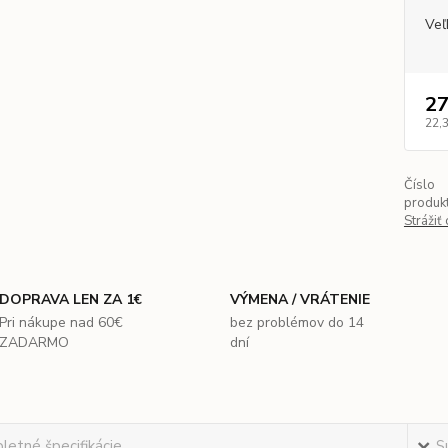
Veľ
27
22,
Číslo
produkt
Strážiť
DOPRAVA LEN ZA 1€
VÝMENA / VRÁTENIE
Pri nákupe nad 60€
bez problémov do 14
ZADARMO
dní
etné špecifikácie
S