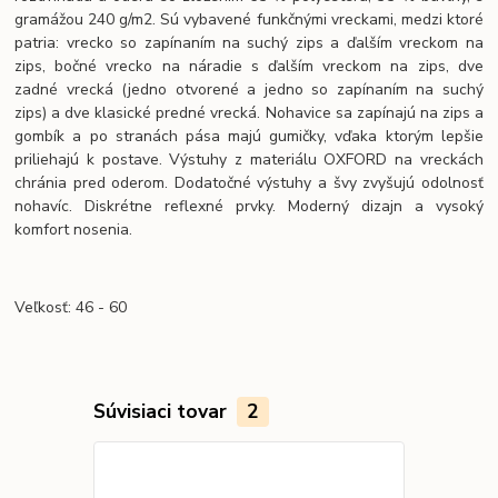
gramážou 240 g/m2. Sú vybavené funkčnými vreckami, medzi ktoré
patria: vrecko so zapínaním na suchý zips a ďalším vreckom na
zips, bočné vrecko na náradie s ďalším vreckom na zips, dve
zadné vrecká (jedno otvorené a jedno so zapínaním na suchý
zips) a dve klasické predné vrecká. Nohavice sa zapínajú na zips a
gombík a po stranách pása majú gumičky, vďaka ktorým lepšie
priliehajú k postave. Výstuhy z materiálu OXFORD na vreckách
chránia pred oderom. Dodatočné výstuhy a švy zvyšujú odolnosť
nohavíc. Diskrétne reflexné prvky. Moderný dizajn a vysoký
komfort nosenia.
Veľkosť: 46 - 60
Súvisiaci tovar
2