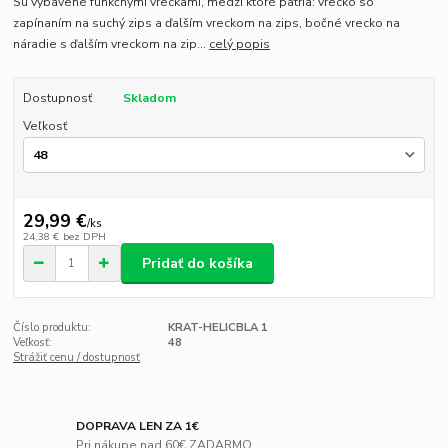
Sú vybavené funkčnými vreckami, medzi ktoré patria: vrecko so
zapínaním na suchý zips a ďalším vreckom na zips, bočné vrecko na
náradie s ďalším vreckom na zip...
celý popis
Dostupnosť
Skladom
Veľkosť
29,99 €
/
ks
24,38 €
bez DPH
Pridať do košíka
Číslo produktu:
KRAT-HELICBLA 1
Veľkosť:
48
Strážiť cenu / dostupnosť
DOPRAVA LEN ZA 1€
Pri nákupe nad 60€ ZADARMO