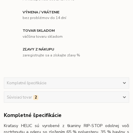
VÝMENA / VRÁTENIE
bez problémov do 14 dní
TOVAR SKLADOM
väčšina tovaru skladom
ZĽAVY Z NÁKUPU
zaregistrujte sa a získajte zľavy %
Kompletné špecifikácie
Súvisiaci tovar
2
Kompletné špecifikácie
Kraťasy HELIC sú vyrobené z tkaniny RIP-STOP odolnej voči
roztrhnutiu a oderu so zložením 65 % polyesteru, 35 % bavlny, s