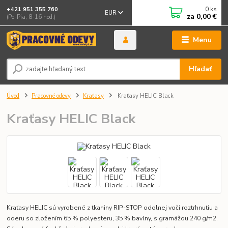
0
ks
+421 951 355 760
EUR
za
0,00 €
(Po-Pia, 8-16 hod.)
Menu
Hľadať
Úvod
Pracovné odevy
Kraťasy
Kraťasy HELIC Black
Kraťasy HELIC Black
Kraťasy HELIC sú vyrobené z tkaniny RIP-STOP odolnej voči roztrhnutiu a
oderu so zložením 65 % polyesteru, 35 % bavlny, s gramážou 240 g/m2.