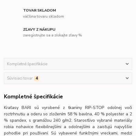
TOVAR SKLADOM
väčšina tovaru skladom
ZĽAVY Z NÁKUPU
zaregistrujte sa a získajte zľavy %
Kompletné špecifikácie
Súvisiaci tovar
4
Kompletné špecifikácie
Kraťasy BARI sú vyrobené z tkaniny RIP-STOP odolnej voči
roztrhnutiu a oderu so zložením 58 % bavlna, 40 % polyester a 2
% spandex, s gramážou 240 g/m2. Starostlivo vybrané materiály
robia nohavice flexibilnejšími a odolnejšími a zaisťujú najvyššie
pohodlie pri používaní. Sú vybavené funkčnými vreckami, medzi