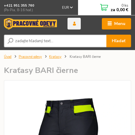
0
ks
+421 951 355 760
EUR
za
0,00 €
(Po-Pia, 8-16 hod.)
Menu
Hľadať
Úvod
Pracovné odevy
Kraťasy
Kraťasy BARI čierne
Kraťasy BARI čierne