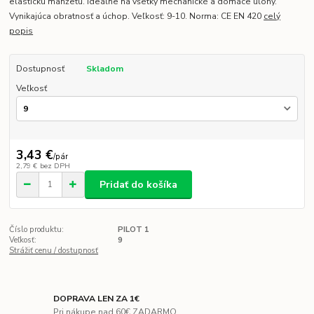
elastickú manžetu. Ideálne na všetky mechanické a domáce úlohy.
Vynikajúca obratnosť a úchop. Veľkosť: 9-10. Norma: CE EN 420
celý
popis
Dostupnosť
Skladom
Veľkosť
3,43 €
/
pár
2,79 €
bez DPH
Pridať do košíka
Číslo produktu:
PILOT 1
Veľkosť:
9
Strážiť cenu / dostupnosť
DOPRAVA LEN ZA 1€
Pri nákupe nad 60€ ZADARMO