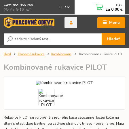
0
ks
+421 951 355 760
EUR
za
0,00 €
(Po-Pia, 8-16 hod.)
Menu
Hľadať
Úvod
Pracovné rukavice
Kombinované
Kombinované rukavice PILOT
Kombinované rukavice PILOT
Rukavice PILOT sú vyrobené z jedného kusu celozrnnej kozej kože na
dlani s elastickou bavlnenou zadnou stranou v tmavomodrej farbe. Majú