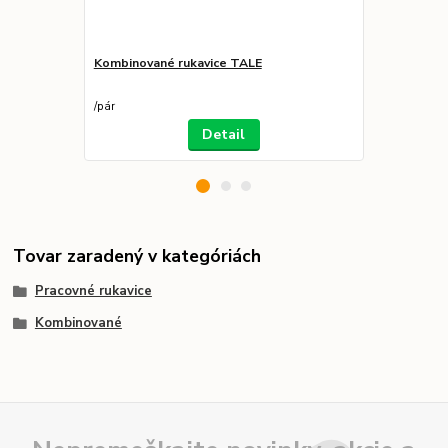
Kombinované rukavice TALE
Nohavice HE
29,99 €
/
k
24,38 €
bez 
/
pár
Detail
Tovar zaradený v kategóriách
Pracovné rukavice
Kombinované