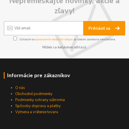
Nepremeškajte novinky, akcie a
zľavy!
Prihlásiť sa
Súhlasím so
spracovaním osobných údajov
za účelom zasielania newslettera.
Môžete sa kedykoľvek odhlásiť.
Informácie pre zákazníkov
O nás
Obchodné podmienky
Podmienky ochrany súkromia
Spôsoby dopravy a platby
Výmena a vrátenie tovaru