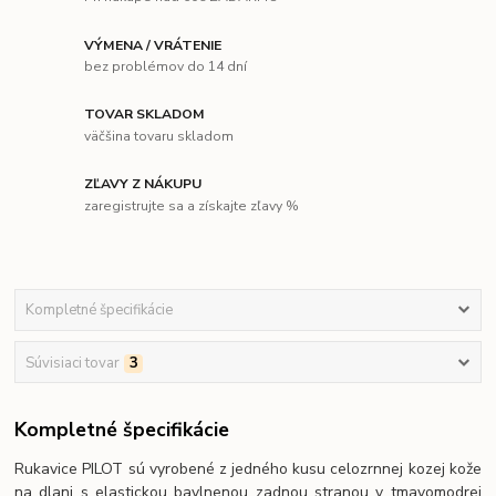
VÝMENA / VRÁTENIE
bez problémov do 14 dní
TOVAR SKLADOM
väčšina tovaru skladom
ZĽAVY Z NÁKUPU
zaregistrujte sa a získajte zľavy %
Kompletné špecifikácie
Súvisiaci tovar
3
Kompletné špecifikácie
Rukavice PILOT sú vyrobené z jedného kusu celozrnnej kozej kože
na dlani s elastickou bavlnenou zadnou stranou v tmavomodrej