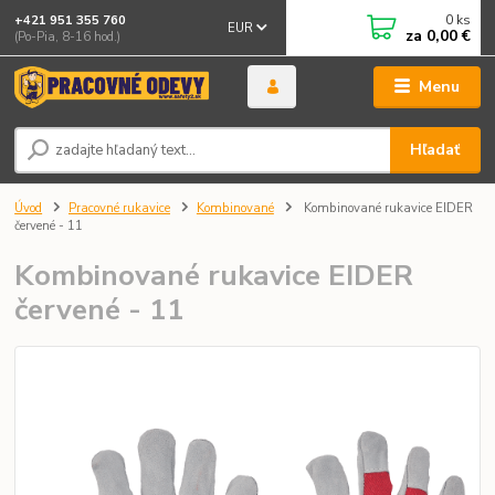
0
ks
+421 951 355 760
EUR
za
0,00 €
(Po-Pia, 8-16 hod.)
Menu
Hľadať
Úvod
Pracovné rukavice
Kombinované
Kombinované rukavice EIDER
červené - 11
Kombinované rukavice EIDER
červené - 11