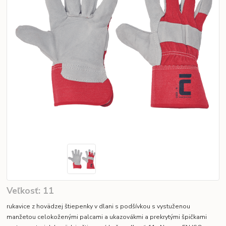
Veľkosť: 11
rukavice z hovädzej štiepenky v dlani s podšívkou s vystuženou
manžetou celokoženými palcami a ukazovákmi a prekrytými špičkami