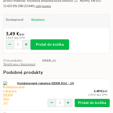
prstov material: hovädzia štiepaná koža veľkosť: 11 Normy: EN ISO
21420 EN 388 (3244X)
celý popis
Dostupnosť
Skladom
3,49 €
/
pár
2,84 €
bez DPH
Pridať do košíka
Číslo produktu:
EIDER_11
Strážiť cenu / dostupnosť
Podobné produkty
Kombinované rukavice EIDER žlté - 10
3,49 €
/
pár
2,84 €
bez DPH
Pridať do košíka