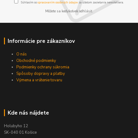
Súhlasím so
spracovaním osobných údajov
za účelom zasielania newslettera.
Môžete sa kedykoľvek odhlásiť.
Informácie pre zákazníkov
O nás
Obchodné podmienky
Podmienky ochrany súkromia
Spôsoby dopravy a platby
Výmena a vrátenie tovaru
Kde nás nájdete
Holubyho 12
SK-040 01 Košice