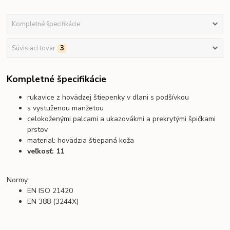
Kompletné špecifikácie
Súvisiaci tovar
3
Kompletné špecifikácie
rukavice z hovädzej štiepenky v dlani s podšívkou
s vystuženou manžetou
celokoženými palcami a ukazovákmi a prekrytými špičkami
prstov
m
aterial:
hovädzia štiepaná koža
veľkosť: 11
Normy:
EN ISO 21420
EN 388
(3244X)