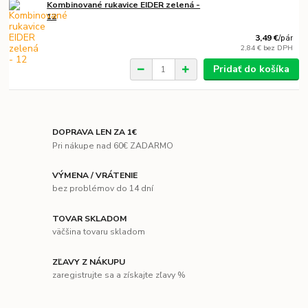
Kombinované rukavice EIDER zelená -
12
3,49 €
/
pár
2,84 €
bez DPH
Pridať do košíka
DOPRAVA LEN ZA 1€
Pri nákupe nad 60€ ZADARMO
VÝMENA / VRÁTENIE
bez problémov do 14 dní
TOVAR SKLADOM
väčšina tovaru skladom
ZĽAVY Z NÁKUPU
zaregistrujte sa a získajte zľavy %