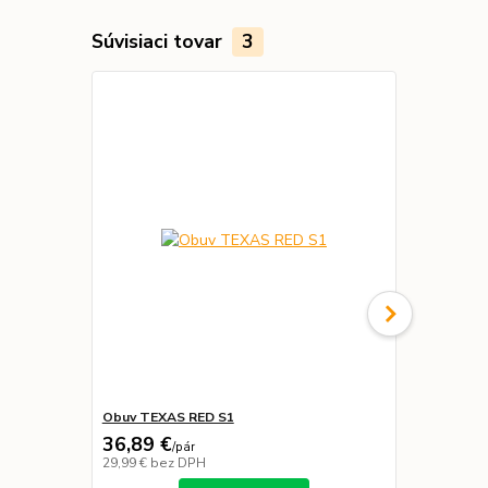
Súvisiaci tovar
3
Obuv TEXAS RED S1
Nohavice S
36,89 €
48,99 €
/
pár
/
k
29,99 €
bez DPH
39,83 €
bez 